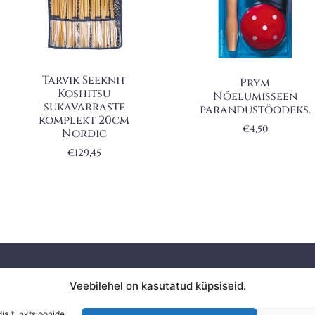
Tarvik Seeknit
Prym
Koshitsu
Nõelumisseen
sukavarraste
parandustöödeks.
komplekt 20cm
€
4,50
Nordic
€
129,45
Privaatsuspoliitika
Veebilehel on kasutatud küpsiseid.
KAUPLU
Ostuinfo
dia funktsioonide