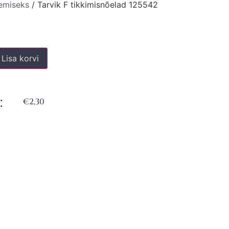
emiseks
/ Tarvik F tikkimisnõelad 125542
Lisa korvi
:
€
2,30