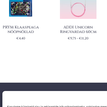
PRYM Klaaspeaga
ADDI Unicorn
nööpnõelad
Ringvardad 60cm
€
4,40
€
9,75
–
€
11,20
Facebook
Instagram
Kasutame küpsiseid sisu ja reklaamide isikupärastamiseks, sotsiaalse mee