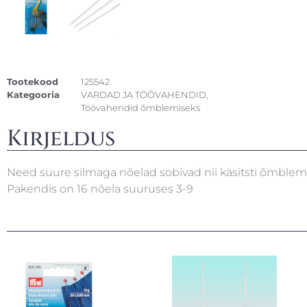
Tootekood
125542
Kategooria
VARDAD JA TÖÖVAHENDID
,
Töövahendid õmblemiseks
Kirjeldus
Need suure silmaga nõelad sobivad nii käsitsti õmblemi
Pakendis on 16 nõela suuruses 3-9