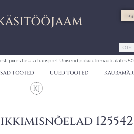
Log
KÄSITÖÖJAAM
esti piires
tasuta transport Unisend pakiautomaati
alates 5
SAD TOOTED
UUED TOOTED
KAUBAMÄR
tikkimisnõelad 125542