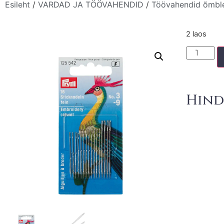
Esileht
/
VARDAD JA TÖÖVAHENDID
/
Töövahendid õmbl
2 laos
Hind