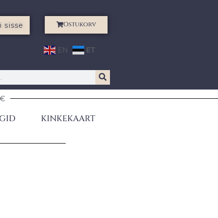
Ostukorv
i sisse
EN
ET
0€
GID
KINKEKAART