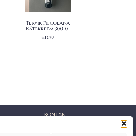
Tervik Filcolana
Kätekreem 300101
€
13,90
KONTAKT
S: Mäepealse 2, Mustamäe