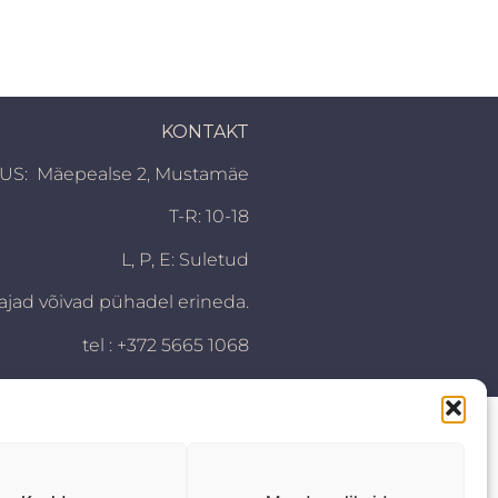
KONTAKT
S: Mäepealse 2, Mustamäe
T-R: 10-18
L, P,
E: Suletud
ajad võivad pühadel erineda.
tel : +372 5665 1068