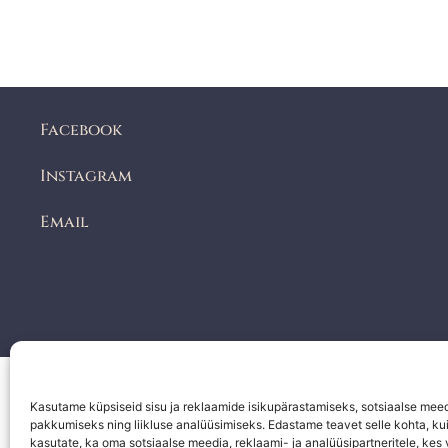
Facebook
Instagram
Email
Kasutame küpsiseid sisu ja reklaamide isikupärastamiseks, sotsiaalse mee
pakkumiseks ning liikluse analüüsimiseks. Edastame teavet selle kohta, kui
kasutate, ka oma sotsiaalse meedia, reklaami- ja analüüsipartneritele, kes