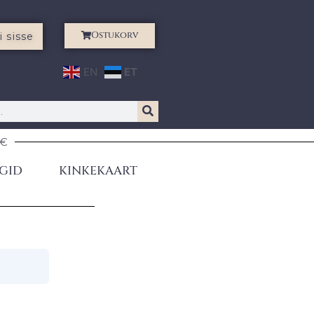
Ostukorv
i sisse
EN
ET
0€
GID
KINKEKAART