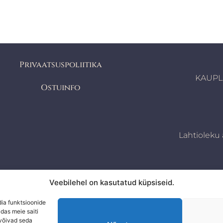
Privaatsuspoliitika
KAUPLU
Ostuinfo
Lahtioleku 
Veebilehel on kasutatud küpsiseid.
dia funktsioonide
das meie saiti
 võivad seda