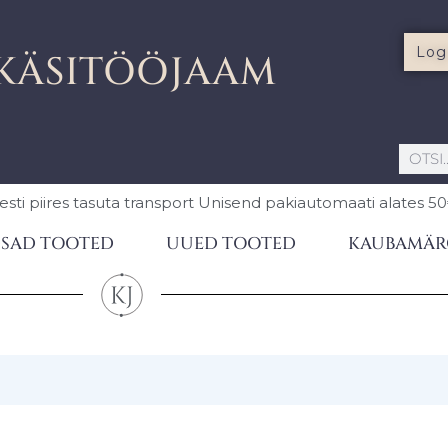
Log
KÄSITÖÖJAAM
esti piires
tasuta transport Unisend pakiautomaati
alates 5
SAD TOOTED
UUED TOOTED
KAUBAMÄR