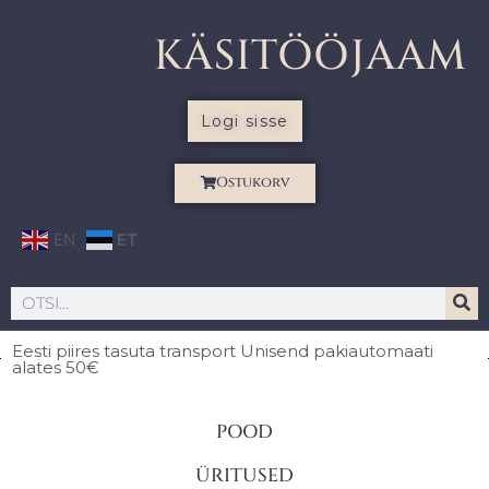
KÄSITÖÖJAAM
Logi sisse
Ostukorv
EN
ET
Eesti piires
tasuta transport Unisend pakiautomaati
alates 50€
POOD
ÜRITUSED