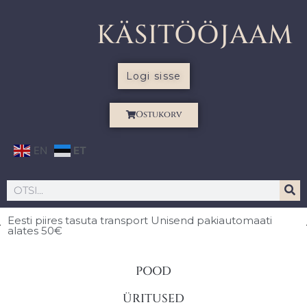
KÄSITÖÖJAAM
Logi sisse
Ostukorv
EN
ET
Eesti piires
tasuta transport Unisend pakiautomaati
alates 50€
POOD
ÜRITUSED