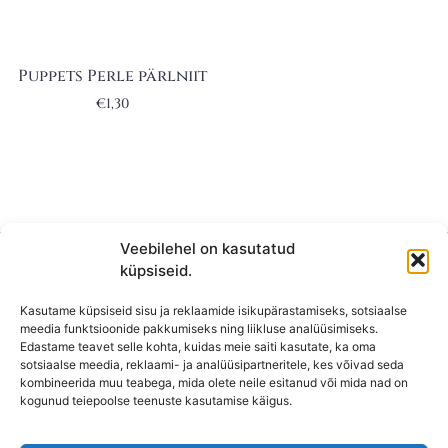
Puppets Perle pärlniit
€
1,30
Veebilehel on kasutatud
küpsiseid.
Kasutame küpsiseid sisu ja reklaamide isikupärastamiseks, sotsiaalse
meedia funktsioonide pakkumiseks ning liikluse analüüsimiseks.
Edastame teavet selle kohta, kuidas meie saiti kasutate, ka oma
sotsiaalse meedia, reklaami- ja analüüsipartneritele, kes võivad seda
kombineerida muu teabega, mida olete neile esitanud või mida nad on
KONTAKT
kogunud teiepoolse teenuste kasutamise käigus.
KAUPLUS: Mäepealse 2, Mustamäe