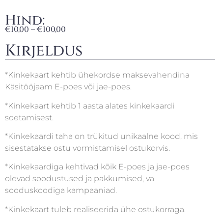
Hind:
€
10,00
–
€
100,00
Kirjeldus
*Kinkekaart kehtib ühekordse maksevahendina
Käsitööjaam E-poes või jae-poes.
*Kinkekaart kehtib 1 aasta alates kinkekaardi
soetamisest.
*Kinkekaardi taha on trükitud unikaalne kood, mis
sisestatakse ostu vormistamisel ostukorvis.
*Kinkekaardiga kehtivad kõik E-poes ja jae-poes
olevad soodustused ja pakkumised, va
sooduskoodiga kampaaniad.
*Kinkekaart tuleb realiseerida ühe ostukorraga.