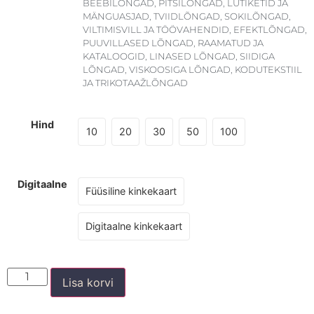
BEEBILÕNGAD
,
PITSILÕNGAD
,
LUTIKETID JA
MÄNGUASJAD
,
TVIIDLÕNGAD
,
SOKILÕNGAD
,
VILTIMISVILL JA TÖÖVAHENDID
,
EFEKTLÕNGAD
,
PUUVILLASED LÕNGAD
,
RAAMATUD JA
KATALOOGID
,
LINASED LÕNGAD
,
SIIDIGA
LÕNGAD
,
VISKOOSIGA LÕNGAD
,
KODUTEKSTIIL
JA TRIKOTAAŽLÕNGAD
Hind
10
20
30
50
100
Digitaalne
Füüsiline kinkekaart
Digitaalne kinkekaart
Lisa korvi