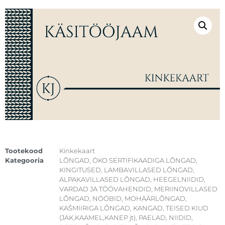
Tootekood
Kinkekaart
Kategooria
LÕNGAD
,
ÖKO SERTIFIKAADIGA LÕNGAD
,
KINGITUSED
,
LAMBAVILLASED LÕNGAD
,
ALPAKAVILLASED LÕNGAD
,
HEEGELNIIDID
,
VARDAD JA TÖÖVAHENDID
,
MERIINOVILLASED
LÕNGAD
,
NÖÖBID
,
MOHÄÄRLÕNGAD
,
KAŠMIIRIGA LÕNGAD
,
KANGAD
,
TEISED KIUD
(JAK,KAAMEL,KANEP jt)
,
PAELAD
,
NIIDID
,