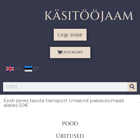
KÄSITÖÖJAAM
Logi sisse
Ostukorv
EN
ET
Eesti piires
tasuta transport Unisend pakiautomaati
alates 50€
POOD
ÜRITUSED