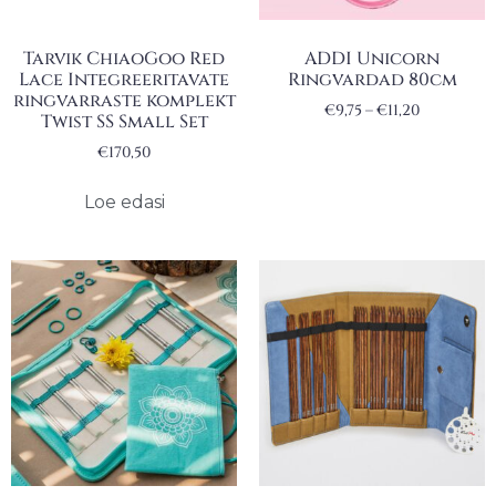
Tarvik ChiaoGoo Red
ADDI Unicorn
Lace Integreeritavate
Ringvardad 80cm
ringvarraste komplekt
€
9,75
–
€
11,20
Twist SS Small Set
€
170,50
Loe edasi