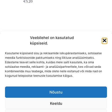
€
5,20
Veebilehel on kasutatud
küpsiseid.
Kasutame küpsiseid sisu ja reklaamide isikupärastamiseks, sotsiaalse
meedia funktsioonide pakkumiseks ning liikluse analüüsimiseks.
Edastame teavet selle kohta, kuidas meie saiti kasutate, ka oma
sotsiaalse meedia, reklaami- ja analüüsipartneritele, kes võivad seda
kombineerida muu teabega, mida olete neile esitanud või mida nad on
KONTAKT
kogunud teiepoolse teenuste kasutamise käigus.
KAUPLUS: Mäepealse 2, Mustamäe
T-R: 10-18
Nõustu
L, P,
E: Suletud
Keeldu
Lahtioleku ajad võivad pühadel erineda.