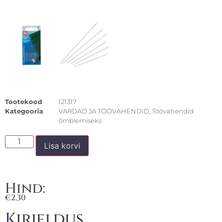
Tootekood
121317
Kategooria
VARDAD JA TÖÖVAHENDID
,
Töövahendid
õmblemiseks
Lisa korvi
Hind:
€
2,30
Kirjeldus