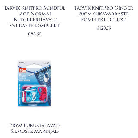
Tarvik Knitpro Mindful
Tarvik KnitPro Ginger
Lace Normal
20cm sukavarraste
Integreeritavate
komplekt DeLuxe
varraste komplekt
€
120,75
€
88,50
Prym Lukustatavad
Silmuste Märkijad