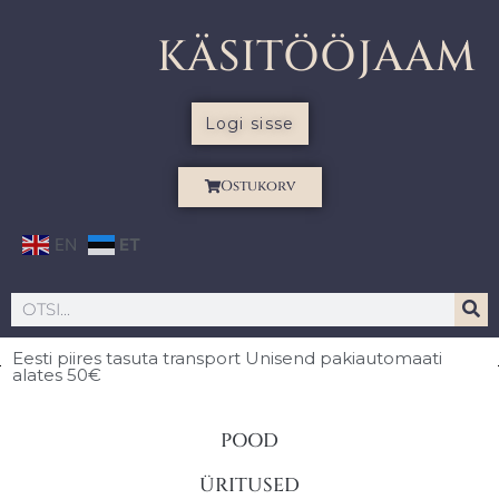
KÄSITÖÖJAAM
Logi sisse
Ostukorv
EN
ET
Eesti piires
tasuta transport Unisend pakiautomaati
alates 50€
POOD
ÜRITUSED