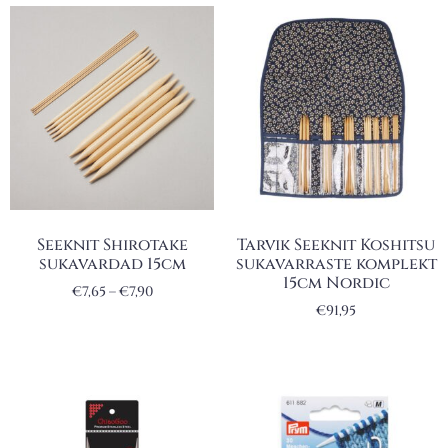
Seeknit Shirotake
Tarvik Seeknit Koshitsu
sukavardad 15cm
sukavarraste komplekt
15cm Nordic
€
7,65
–
€
7,90
€
91,95