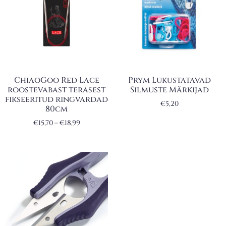
ChiaoGoo Red Lace
Prym Lukustatavad
roostevabast terasest
Silmuste Märkijad
fikseeritud ringvardad
€
5,20
80cm
€
15,70
–
€
18,99