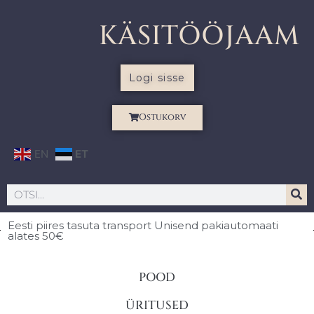
KÄSITÖÖJAAM
Logi sisse
Ostukorv
EN
ET
Eesti piires
tasuta transport Unisend pakiautomaati
alates 50€
POOD
ÜRITUSED