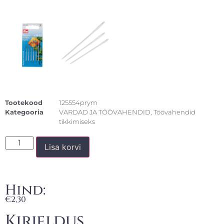
Tootekood
125554prym
Kategooria
VARDAD JA TÖÖVAHENDID
,
Töövahendid
tikkimiseks
Lisa korvi
Hind:
€
2,30
Kirjeldus