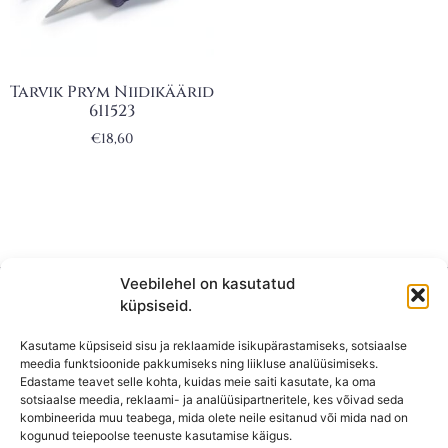
Tarvik Prym Niidikäärid
611523
€
18,60
Veebilehel on kasutatud
küpsiseid.
Kasutame küpsiseid sisu ja reklaamide isikupärastamiseks, sotsiaalse
meedia funktsioonide pakkumiseks ning liikluse analüüsimiseks.
Edastame teavet selle kohta, kuidas meie saiti kasutate, ka oma
sotsiaalse meedia, reklaami- ja analüüsipartneritele, kes võivad seda
kombineerida muu teabega, mida olete neile esitanud või mida nad on
KONTAKT
kogunud teiepoolse teenuste kasutamise käigus.