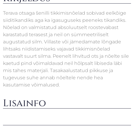
Terava otsaga šenilli tikkimisnõelad sobivad eelkõige
siiditikandiks aga ka igasuguseks peeneks tikandiks.
Nõelad on valmistatud absoluutselt roostevabast
karastatud terasest ja neil on sümmeetriliselt
augustatud silm. Villaste või jämedamate lõngade
lihtsaks niidistamiseks vajavad tikkimisnõelad
vastavalt suurt silma. Peenelt lihvitud ots ja nõelte sile
kaetud pind võimaldavad neil hõlpsalt libiseda läbi
mis tahes materjali. Tasakaalustatud pikkuse ja
tugevuse suhe annab nõeltele nende hea
kasutamise võimalused.
Lisainfo