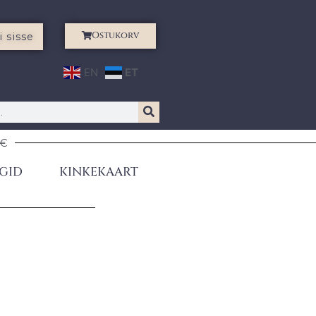
Ostukorv
i sisse
EN
ET
0€
GID
KINKEKAART