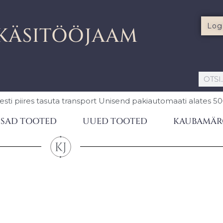
Log
KÄSITÖÖJAAM
esti piires
tasuta transport Unisend pakiautomaati
alates 5
SAD TOOTED
UUED TOOTED
KAUBAMÄR