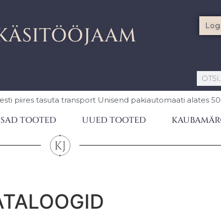
Log
KÄSITÖÖJAAM
esti piires
tasuta transport Unisend pakiautomaati
alates 5
SAD TOOTED
UUED TOOTED
KAUBAMÄR
ATALOOGID