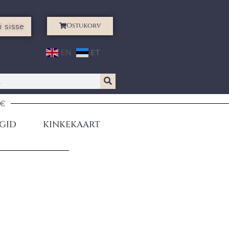
Ostukorv
i sisse
EN
ET
0€
GID
KINKEKAART