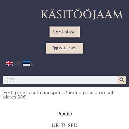
KÄSITÖÖJAAM
Logi sisse
Ostukorv
EN
ET
Eesti piires
tasuta transport Unisend pakiautomaati
alates 50€
POOD
ÜRITUSED