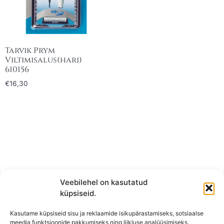
Tarvik Prym
Viltimisalus(hari)
610156
€
16,30
Veebilehel on kasutatud
küpsiseid.
Kasutame küpsiseid sisu ja reklaamide isikupärastamiseks, sotsiaalse
meedia funktsioonide pakkumiseks ning liikluse analüüsimiseks.