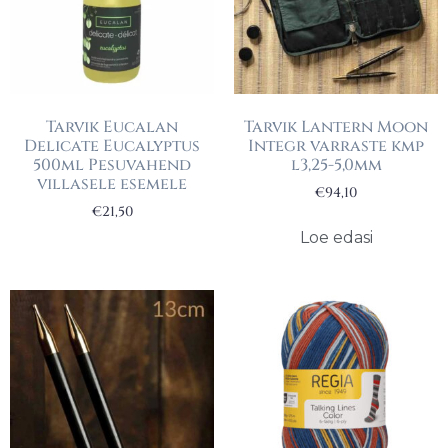
Tarvik Eucalan
Tarvik Lantern Moon
Delicate Eucalyptus
Integr varraste kmp
500ml Pesuvahend
l3,25-5,0mm
villasele esemele
€
94,10
€
21,50
Loe edasi