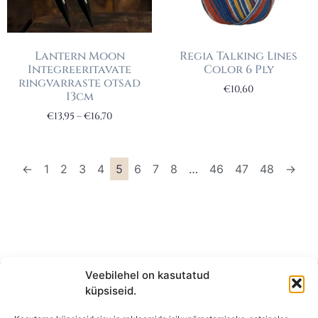
Lantern Moon
Regia Talking Lines
Integreeritavate
Color 6 Ply
ringvarraste otsad
€
10,60
13cm
€
13,95
–
€
16,70
←
1
2
3
4
5
6
7
8
…
46
47
48
→
Veebilehel on kasutatud
küpsiseid.