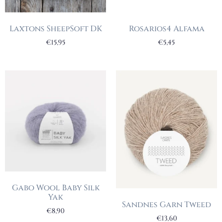
Laxtons SheepSoft DK
Rosarios4 Alfama
€
15,95
€
5,45
Gabo Wool Baby Silk
Yak
Sandnes Garn Tweed
€
8,90
€
13,60