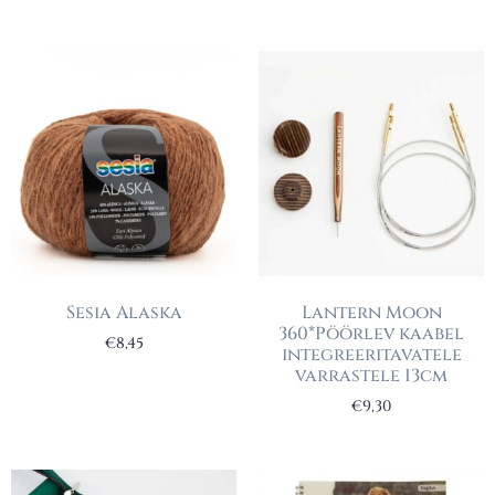
Sesia Alaska
Lantern Moon
360*Pöörlev kaabel
€
8,45
integreeritavatele
varrastele 13cm
€
9,30