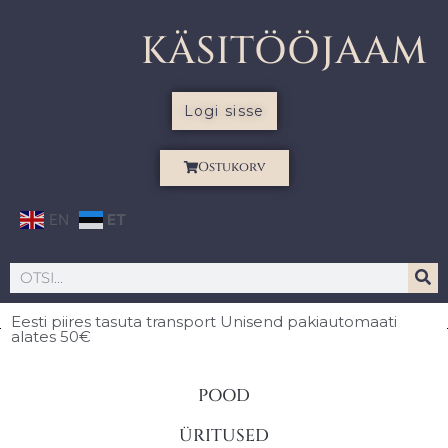
KÄSITÖÖJAAM
Logi sisse
Ostukorv
EN
ET
Eesti piires
tasuta transport Unisend pakiautomaati
alates 50€
POOD
ÜRITUSED