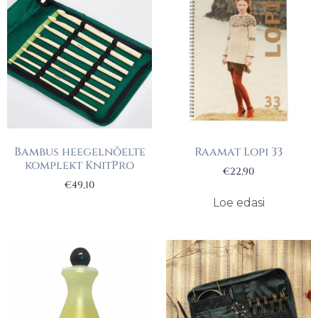
Bambus heegelnõelte
Raamat Lopi 33
komplekt KnitPro
€
22,90
€
49,10
Loe edasi