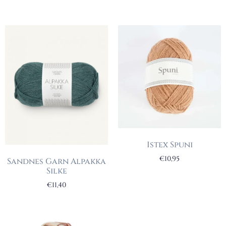
Istex Spuni
€
10,95
Sandnes Garn Alpakka
Silke
€
11,40