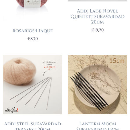
Addi Lace Novel
Quintett sukavardad
20cm
Rosarios4 Iaque
€
19,20
€
8,70
Addi Steel sukavardad
Lantern Moon
terasest 20cm
Sukavardad 15cm