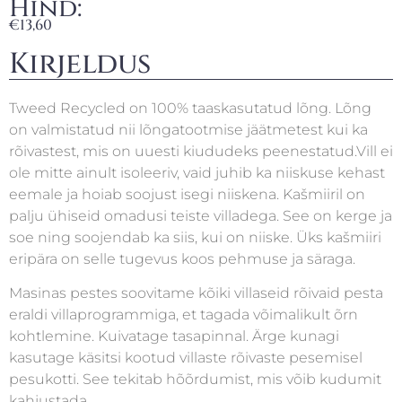
Hind:
€
13,60
Kirjeldus
Tweed Recycled on 100% taaskasutatud lõng. Lõng
on valmistatud nii lõngatootmise jäätmetest kui ka
rõivastest, mis on uuesti kiududeks peenestatud.Vill ei
ole mitte ainult isoleeriv, vaid juhib ka niiskuse kehast
eemale ja hoiab soojust isegi niiskena. Kašmiiril on
palju ühiseid omadusi teiste villadega. See on kerge ja
soe ning soojendab ka siis, kui on niiske. Üks kašmiiri
eripära on selle tugevus koos pehmuse ja säraga.
Masinas pestes soovitame kõiki villaseid rõivaid pesta
eraldi villaprogrammiga, et tagada võimalikult õrn
kohtlemine. Kuivatage tasapinnal. Ärge kunagi
kasutage käsitsi kootud villaste rõivaste pesemisel
pesukotti. See tekitab hõõrdumist, mis võib kudumit
kahjustada.