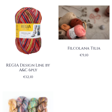
Filcolana Tilia
€
9,10
REGIA Design Line by
A&C 6ply
€
12,10