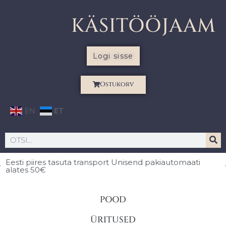
KÄSITÖÖJAAM
Logi sisse
Ostukorv
EN
ET
Eesti piires
tasuta transport Unisend pakiautomaati
alates 50€
POOD
ÜRITUSED