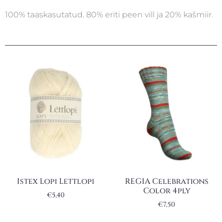
100% taaskasutatud. 80% eriti peen vill ja 20% kašmiir.
Istex Lopi Lettlopi
REGIA Celebrations
Color 4ply
€
5,40
€
7,50