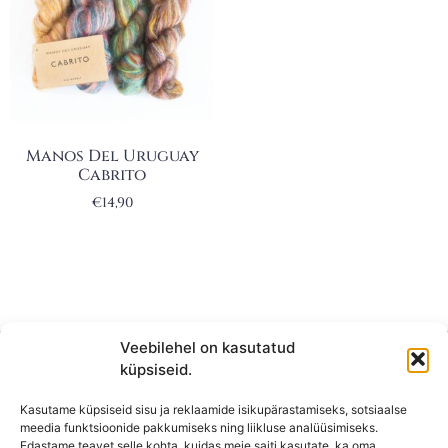
Manos Del Uruguay
Cabrito
€
14,90
Veebilehel on kasutatud
küpsiseid.
Kasutame küpsiseid sisu ja reklaamide isikupärastamiseks, sotsiaalse
meedia funktsioonide pakkumiseks ning liikluse analüüsimiseks.
Edastame teavet selle kohta, kuidas meie saiti kasutate, ka oma