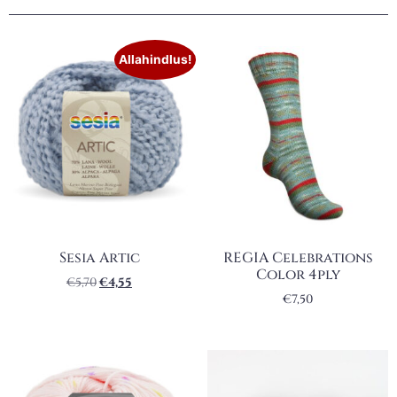
Allahindlus!
Sesia Artic
REGIA Celebrations
Color 4ply
€
5,70
€
4,55
€
7,50