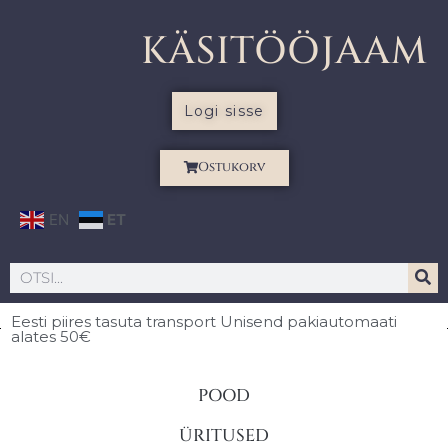
KÄSITÖÖJAAM
Logi sisse
Ostukorv
EN
ET
Eesti piires
tasuta transport Unisend pakiautomaati
alates 50€
POOD
ÜRITUSED