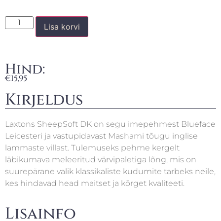
Lisa korvi
Hind:
€
15,95
Kirjeldus
Laxtons SheepSoft DK on segu imepehmest Blueface
Leicesteri ja vastupidavast Mashami tõugu inglise
lammaste villast. Tulemuseks pehme kergelt
läbikumava meleeritud värvipaletiga lõng, mis on
suurepärane valik klassikaliste kudumite tarbeks neile,
kes hindavad head maitset ja kõrget kvaliteeti.
Lisainfo