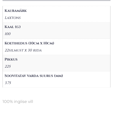
Kaubamärk
Laxtons
Kaal (g)
100
Koetihedus (10cm x 10cm)
22silmust x 30 rida
Pikkus
225
Soovitatav varda suurus (mm)
3.75
100% inglise vill