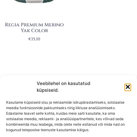
Regia Premium Merino
Yak Color
€
15,10
Veebilehel on kasutatud
küpsiseid.
Kasutame küpsiseid sisu ja reklaamide isikupärastamiseks, sotsiaalse
meedia funktsioonide pakkumiseks ning liikluse analüüsimiseks.
Edastame teavet selle kohta, kuidas meie saiti kasutate, ka oma
sotsiaalse meedia, reklaami- ja analüüsipartneritele, kes võivad seda
kombineerida muu teabega, mida olete neile esitanud või mida nad on
KONTAKT
kogunud teiepoolse teenuste kasutamise käigus.