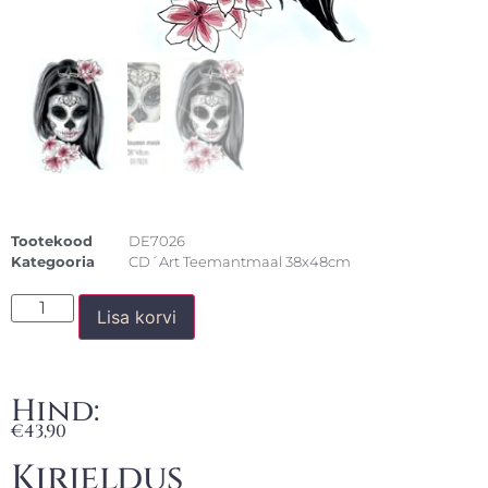
Tootekood
DE7026
Kategooria
CD´Art Teemantmaal 38x48cm
Lisa korvi
Hind:
€
43,90
Kirjeldus