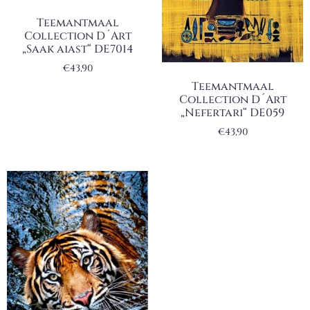
Teemantmaal
Collection D´Art
„Saak aiast“ DE7014
€
43,90
Teemantmaal
Collection D´Art
„Nefertari“ DE059
€
43,90