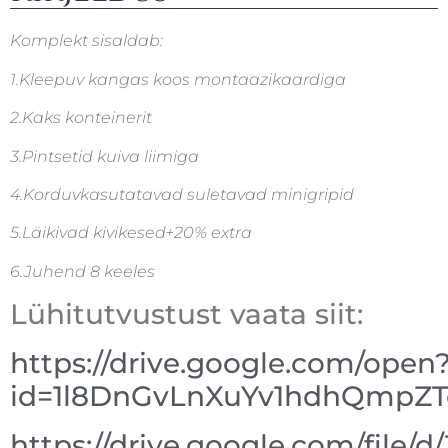
Komplekt sisaldab:
1.Kleepuv kangas koos montaazikaardiga
2.Kaks konteinerit
3.Pintsetid kuiva liimiga
4.Korduvkasutatavad suletavad minigripid
5.Läikivad kivikesed+20% extra
6.Juhend 8 keeles
Lühitutvustust vaata siit:
https://drive.google.com/open
id=1l8DnGvLnXuYv1hdhQmpZ
https://drive.google.com/file/