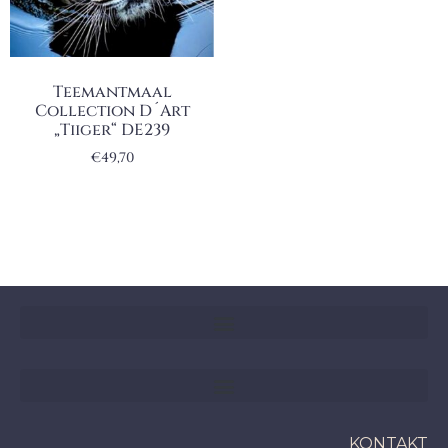
Teemantmaal
Collection D´Art
„Tiiger“ DE239
€
49,70
KONTAKT