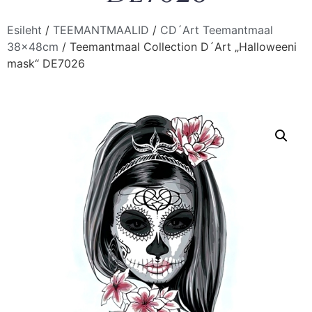
Esileht
/
TEEMANTMAALID
/
CD´Art Teemantmaal
38x48cm
/ Teemantmaal Collection D´Art „Halloweeni
mask“ DE7026