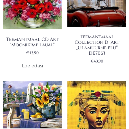
Teemantmaal
Teemantmaal CD Art
Collection D´Art
“Moonikimp laual”
„Glamuurne elu“
DE7063
€
43,90
€
43,90
Loe edasi