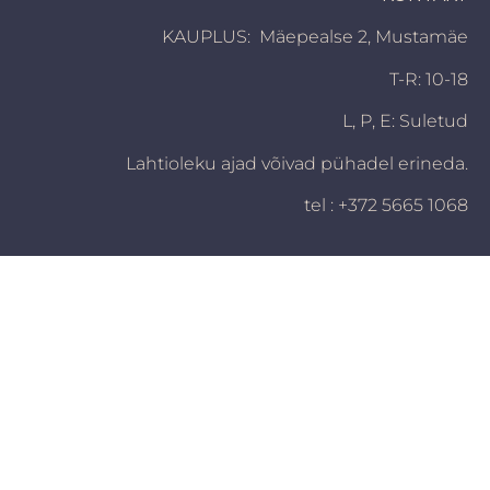
KAUPLUS: Mäepealse 2, Mustamäe
T-R: 10-18
L, P,
E: Suletud
Lahtioleku ajad võivad pühadel erineda.
tel : +372 5665 1068