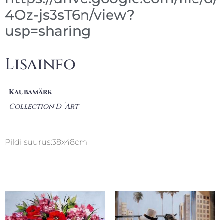
4Oz-js3sT6n/view?
usp=sharing
Lisainfo
Kaubamärk
Collection D´Art
Pildi suurus:38x48cm