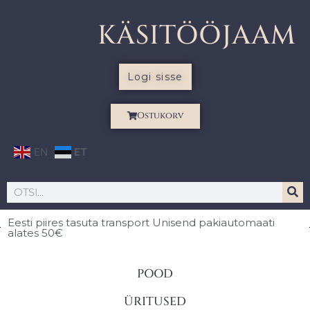
KÄSITÖÖJAAM
Logi sisse
Ostukorv
EN
ET
Eesti piires
tasuta transport Unisend pakiautomaati
alates 50€
POOD
ÜRITUSED