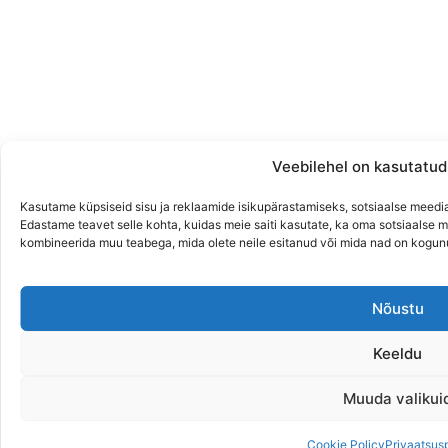
Veebilehel on kasutatud
Kasutame küpsiseid sisu ja reklaamide isikupärastamiseks, sotsiaalse meedi
Edastame teavet selle kohta, kuidas meie saiti kasutate, ka oma sotsiaalse m
kombineerida muu teabega, mida olete neile esitanud või mida nad on kogun
Nõustu
Keeldu
Muuda valikui
Cookie Policy
Privaatsusp