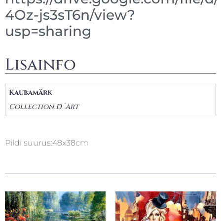
4Oz-js3sT6n/view?
usp=sharing
Lisainfo
Kaubamärk
Collection D´Art
Pildi suurus:48x38cm