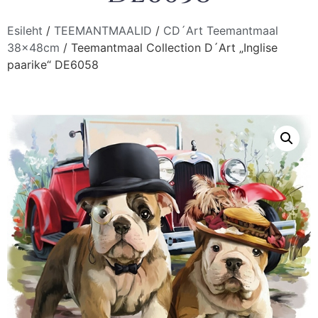
Esileht
/
TEEMANTMAALID
/
CD´Art Teemantmaal
38x48cm
/ Teemantmaal Collection D´Art „Inglise
paarike“ DE6058