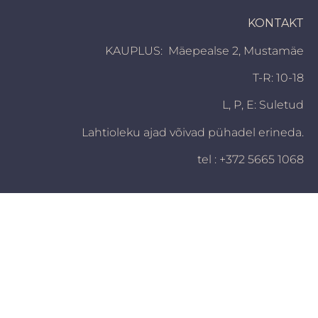
KONTAKT
KAUPLUS: Mäepealse 2, Mustamäe
T-R: 10-18
L, P,
E: Suletud
Lahtioleku ajad võivad pühadel erineda.
tel : +372 5665 1068