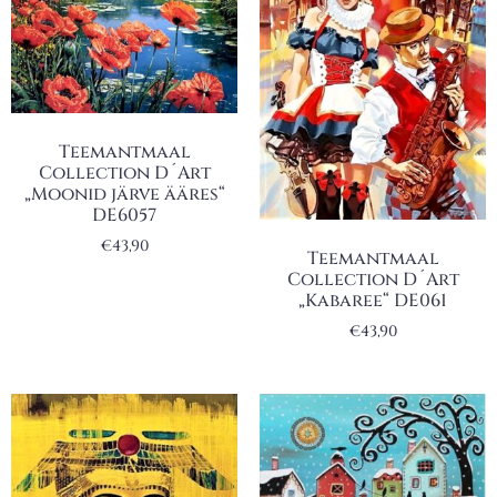
Teemantmaal
Collection D´Art
„Moonid järve ääres“
DE6057
€
43,90
Teemantmaal
Collection D´Art
„Kabaree“ DE061
€
43,90