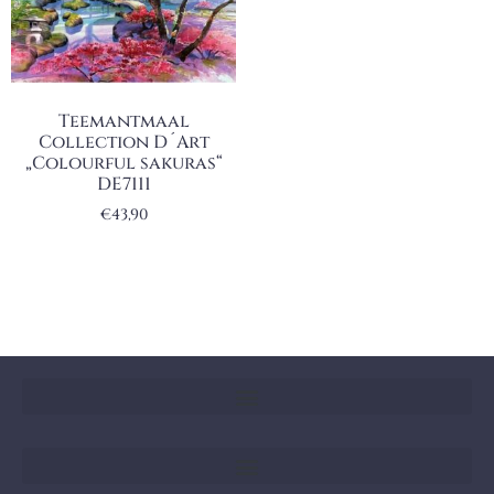
Teemantmaal
Collection D´Art
„Colourful sakuras“
DE7111
€
43,90