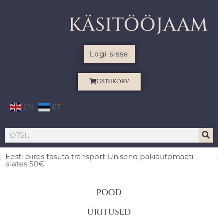
KÄSITÖÖJAAM
Logi sisse
Ostukorv
EN
ET
Eesti piires
tasuta transport Unisend pakiautomaati
alates 50€
POOD
ÜRITUSED