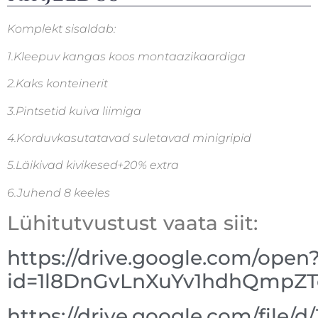
Komplekt sisaldab:
1.Kleepuv kangas koos montaazikaardiga
2.Kaks konteinerit
3.Pintsetid kuiva liimiga
4.Korduvkasutatavad suletavad minigripid
5.Läikivad kivikesed+20% extra
6.Juhend 8 keeles
Lühitutvustust vaata siit:
https://drive.google.com/open
id=1l8DnGvLnXuYv1hdhQmpZ
https://drive.google.com/file/