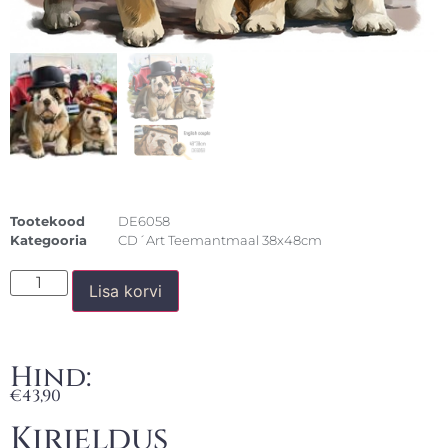
Tootekood
DE6058
Kategooria
CD´Art Teemantmaal 38x48cm
Lisa korvi
Hind:
€
43,90
Kirjeldus