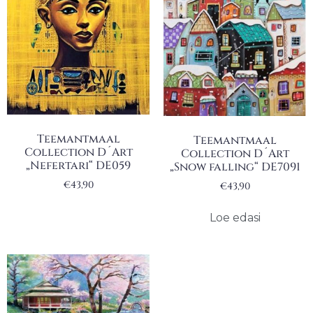
Teemantmaal
Teemantmaal
Collection D´Art
Collection D´Art
„Nefertari“ DE059
„Snow falling“ DE7091
€
43,90
€
43,90
Loe edasi