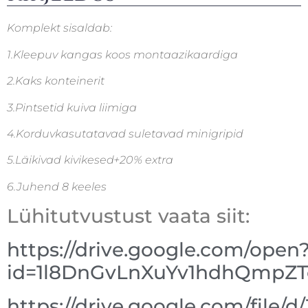
Komplekt sisaldab:
1.Kleepuv kangas koos montaazikaardiga
2.Kaks konteinerit
3.Pintsetid kuiva liimiga
4.Korduvkasutatavad suletavad minigripid
5.Läikivad kivikesed+20% extra
6.Juhend 8 keeles
Lühitutvustust vaata siit:
https://drive.google.com/open
id=1l8DnGvLnXuYv1hdhQmpZ
https://drive.google.com/file/