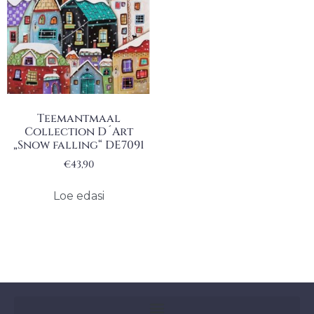
Teemantmaal
Collection D´Art
„Snow falling“ DE7091
€
43,90
Loe edasi