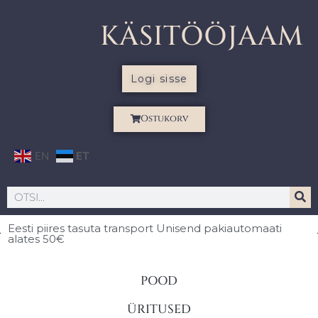
KÄSITÖÖJAAM
Logi sisse
Ostukorv
EN
ET
Eesti piires
tasuta transport Unisend pakiautomaati
alates 50€
POOD
ÜRITUSED