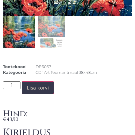
Tootekood
DE6057
Kategooria
CD´Art Teemantmaal 38x48cm
Lisa korvi
Hind:
€
43,90
Kirjeldus