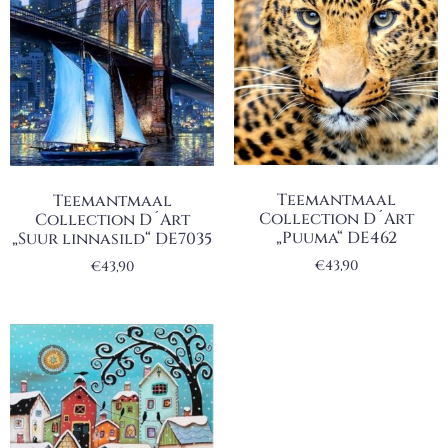
Teemantmaal
Teemantmaal
Collection D´Art
Collection D´Art
„Puuma“ DE462
„Suur linnasild“ DE7035
€
43,90
€
43,90