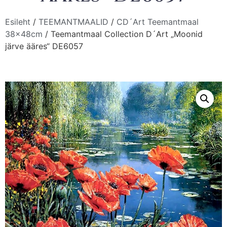
Esileht
/
TEEMANTMAALID
/
CD´Art Teemantmaal
38x48cm
/ Teemantmaal Collection D´Art „Moonid
järve ääres“ DE6057