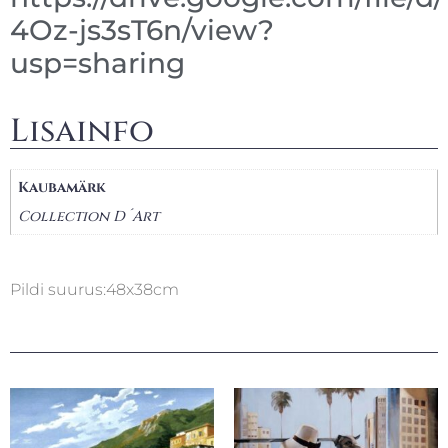
4Oz-js3sT6n/view?
usp=sharing
Lisainfo
Kaubamärk
Collection D´Art
Pildi suurus:48x38cm