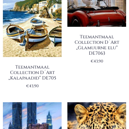
Teemantmaal
Collection D´Art
„Glamuurne elu“
DE7063
€
43,90
Teemantmaal
Collection D´Art
„Kalapaadid“ DE705
€
43,90