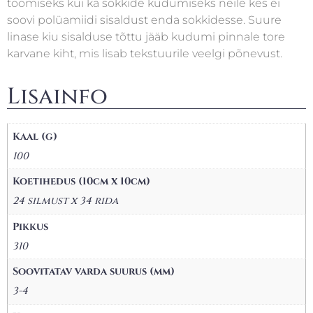
toomiseks kui ka sokkide kudumiseks neile kes ei
soovi polüamiidi sisaldust enda sokkidesse. Suure
linase kiu sisalduse tõttu jääb kudumi pinnale tore
karvane kiht, mis lisab tekstuurile veelgi põnevust.
Lisainfo
Kaal (g)
100
Koetihedus (10cm x 10cm)
24 silmust x 34 rida
Pikkus
310
Soovitatav varda suurus (mm)
3-4