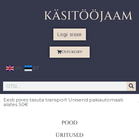
KÄSITÖÖJAAM
Logi sisse
Ostukorv
EN
ET
Eesti piires
tasuta transport Unisend pakiautomaati
alates 50€
POOD
ÜRITUSED