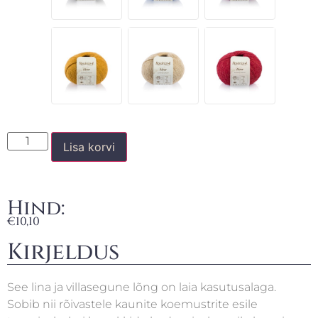
Lisa korvi
Hind:
€
10,10
Kirjeldus
See lina ja villasegune lõng on laia kasutusalaga.
Sobib nii rõivastele kaunite koemustrite esile