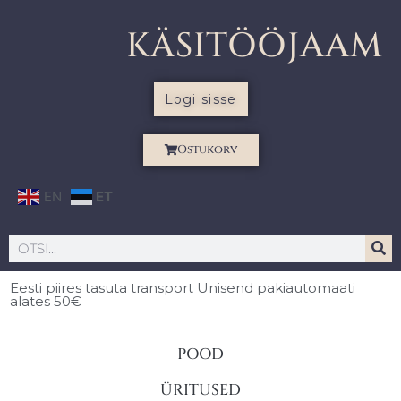
KÄSITÖÖJAAM
Logi sisse
Ostukorv
EN
ET
Eesti piires
tasuta transport Unisend pakiautomaati
alates 50€
POOD
ÜRITUSED