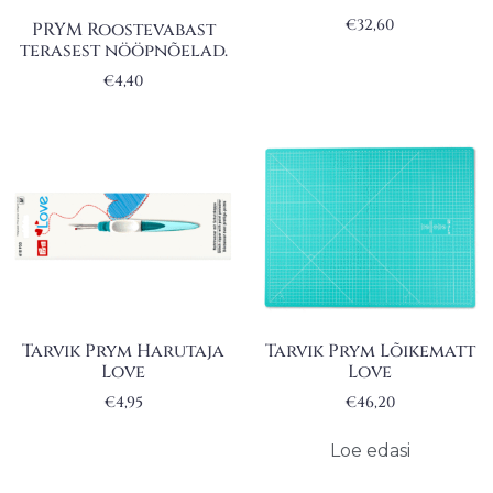
€
32,60
PRYM Roostevabast
terasest nööpnõelad.
€
4,40
Tarvik Prym Harutaja
Tarvik Prym Lõikematt
Love
Love
€
4,95
€
46,20
Loe edasi