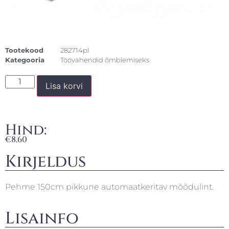
Tootekood
282714pl
Kategooria
Töövahendid õmblemiseks
Lisa korvi
Hind:
€
8,60
Kirjeldus
Pehme 150cm pikkune automaatkeritav mõõdulint.
Lisainfo