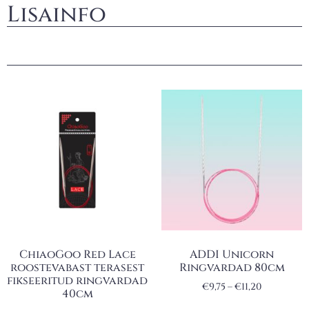
Lisainfo
ChiaoGoo Red Lace
ADDI Unicorn
roostevabast terasest
Ringvardad 80cm
fikseeritud ringvardad
€
9,75
–
€
11,20
40cm