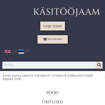
KÄSITÖÖJAAM
Logi sisse
Ostukorv
EN
ET
Eesti piires
tasuta transport Unisend pakiautomaati
alates 50€
POOD
ÜRITUSED