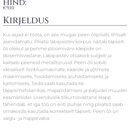
Hind:
€
9,10
Kirjeldus
Kui asjad ei tööta, on see mugav peen õlipliiats lihtsalt
asendamatu. Pliiatsi läbipaistev korpus näitab täpselt
õli olekut ja pehme ploomivärvi käepide on
libisemisvastane. Läbipaistev otsakork sulgeb ja
kaitseb peeneid metalltorusid. Peen õli sobib
ideaalselt õmblusmasinate, kääride ja võtmete
määrimiseks, hooldamiseks, puhastamiseks ja
kaitsmiseks. Seda saab kasutada ka
täppismehaanikas, majapidamises ja paljudel muudel
eesmärkidel. Uuenduslik tilkumisvastane klapp
tähendab, et iga töö on eriti puhas ning pliiatsit saab
omakorda kasutada korrektselt täpselt. Peen õli on
vaigu- ja happevaba.