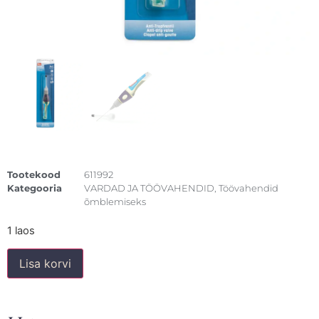
Tootekood
611992
Kategooria
VARDAD JA TÖÖVAHENDID
,
Töövahendid
õmblemiseks
1 laos
Lisa korvi