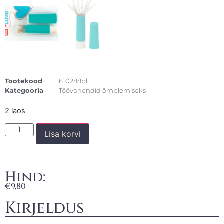
Tootekood
610288pl
Kategooria
Töövahendid õmblemiseks
2 laos
Lisa korvi
Hind:
€
9,80
Kirjeldus