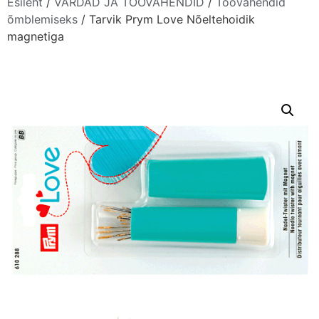
Esileht
/
VARDAD JA TÖÖVAHENDID
/
Töövahendid
õmblemiseks
/ Tarvik Prym Love Nõeltehoidik
magnetiga