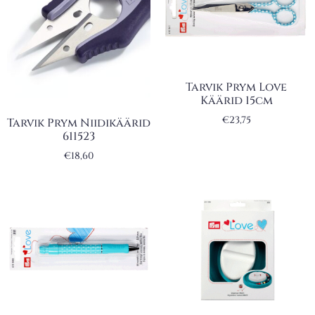
Tarvik Prym Love
Käärid 15cm
€
23,75
Tarvik Prym Niidikäärid
611523
€
18,60