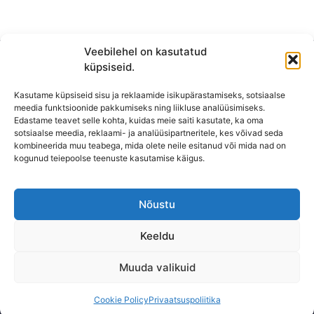
Veebilehel on kasutatud
küpsiseid.
Kasutame küpsiseid sisu ja reklaamide isikupärastamiseks, sotsiaalse
meedia funktsioonide pakkumiseks ning liikluse analüüsimiseks.
Edastame teavet selle kohta, kuidas meie saiti kasutate, ka oma
sotsiaalse meedia, reklaami- ja analüüsipartneritele, kes võivad seda
kombineerida muu teabega, mida olete neile esitanud või mida nad on
KONTAKT
kogunud teiepoolse teenuste kasutamise käigus.
KAUPLUS: Mäepealse 2, Mustamäe
T-R: 10-18
Nõustu
L, P,
E: Suletud
Keeldu
Lahtioleku ajad võivad pühadel erineda.
Muuda valikuid
tel : +372 5665 1068
Cookie Policy
Privaatsuspoliitika