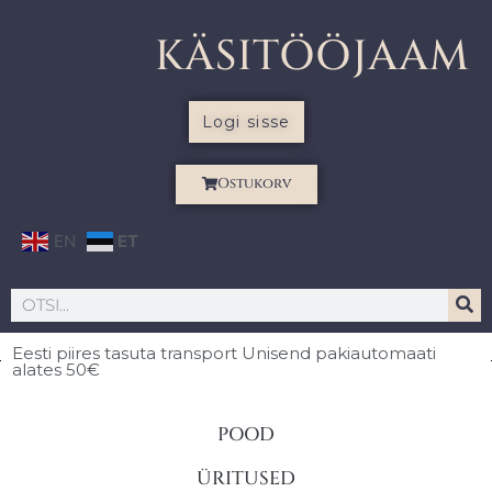
KÄSITÖÖJAAM
Logi sisse
Ostukorv
EN
ET
Eesti piires
tasuta transport Unisend pakiautomaati
alates 50€
POOD
ÜRITUSED