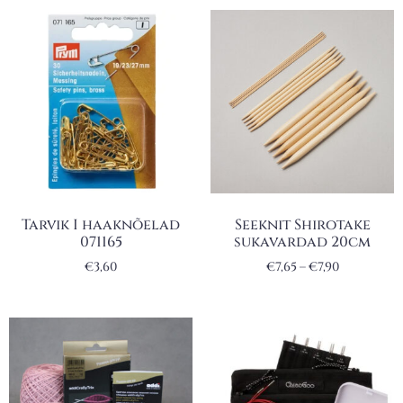
Tarvik I haaknõelad
Seeknit Shirotake
071165
sukavardad 20cm
€
3,60
€
7,65
–
€
7,90