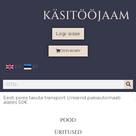
KÄSITÖÖJAAM
Logi sisse
Ostukorv
EN
ET
Eesti piires
tasuta transport Unisend pakiautomaati
alates 50€
POOD
ÜRITUSED