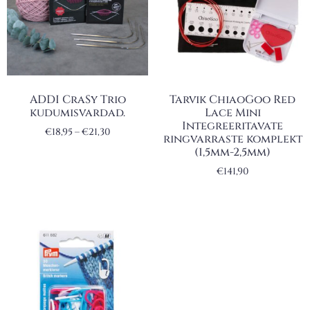
ADDI CraSy Trio
Tarvik ChiaoGoo Red
kudumisvardad.
Lace Mini
Integreeritavate
€
18,95
–
€
21,30
ringvarraste komplekt
(1,5mm-2,5mm)
€
141,90