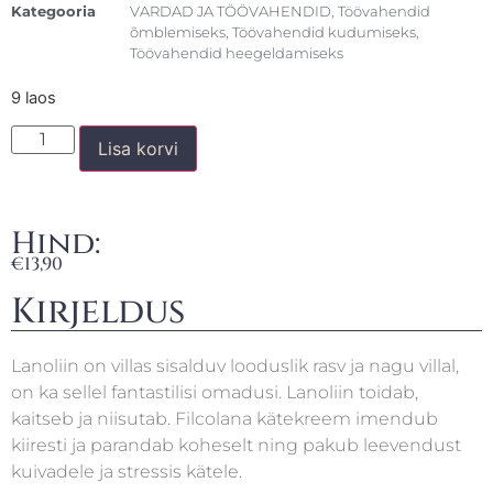
Kategooria
VARDAD JA TÖÖVAHENDID
,
Töövahendid
õmblemiseks
,
Töövahendid kudumiseks
,
Töövahendid heegeldamiseks
9 laos
Lisa korvi
Hind:
€
13,90
Kirjeldus
Lanoliin on villas sisalduv looduslik rasv ja nagu villal,
on ka sellel fantastilisi omadusi. Lanoliin toidab,
kaitseb ja niisutab. Filcolana kätekreem imendub
kiiresti ja parandab koheselt ning pakub leevendust
kuivadele ja stressis kätele.