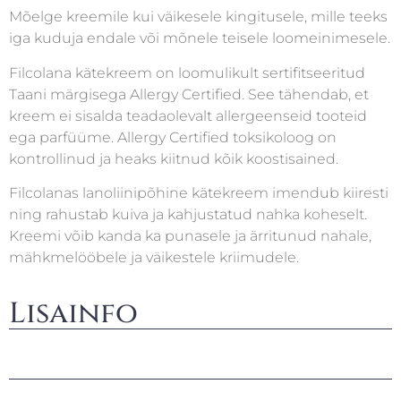
Mõelge kreemile kui väikesele kingitusele, mille teeks
iga kuduja endale või mõnele teisele loomeinimesele.
Filcolana kätekreem on loomulikult sertifitseeritud
Taani märgisega Allergy Certified. See tähendab, et
kreem ei sisalda teadaolevalt allergeenseid tooteid
ega parfüüme. Allergy Certified toksikoloog on
kontrollinud ja heaks kiitnud kõik koostisained.
Filcolanas lanoliinipõhine kätekreem imendub kiiresti
ning rahustab kuiva ja kahjustatud nahka koheselt.
Kreemi võib kanda ka punasele ja ärritunud nahale,
mähkmelööbele ja väikestele kriimudele.
Lisainfo