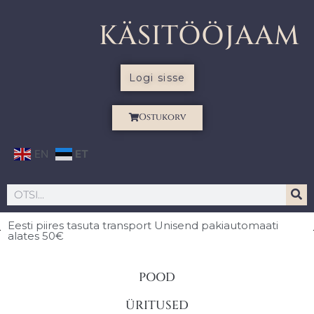
KÄSITÖÖJAAM
Logi sisse
Ostukorv
EN
ET
Eesti piires
tasuta transport Unisend pakiautomaati
alates 50€
POOD
ÜRITUSED