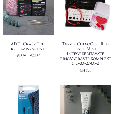
ADDI CraSy Trio
Tarvik ChiaoGoo Red
kudumisvardad.
Lace Mini
Integreeritavate
€
18,95
–
€
21,30
ringvarraste komplekt
(1,5mm-2,5mm)
€
141,90