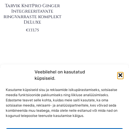
Tarvik KnitPro Ginger
Integreeritavate
ringvarraste komplekt
DeLuxe
€
133,75
Veebilehel on kasutatud
küpsiseid.
Kasutame küpsiseid sisu ja reklaamide isikupärastamiseks, sotsiaalse
meedia funktsioonide pakkumiseks ning liikluse analüüsimiseks.
Edastame teavet selle kohta, kuidas meie saiti kasutate, ka oma
sotsiaalse meedia, reklaami- ja analüüsipartneritele, kes võivad seda
kombineerida muu teabega, mida olete neile esitanud või mida nad on
KONTAKT
kogunud teiepoolse teenuste kasutamise käigus.
KAUPLUS: Mäepealse 2, Mustamäe