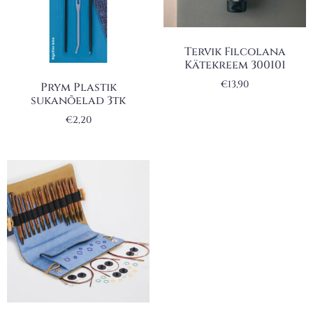
Tervik Filcolana
Kätekreem 300101
€
13,90
Prym Plastik
sukanõelad 3tk
€
2,20