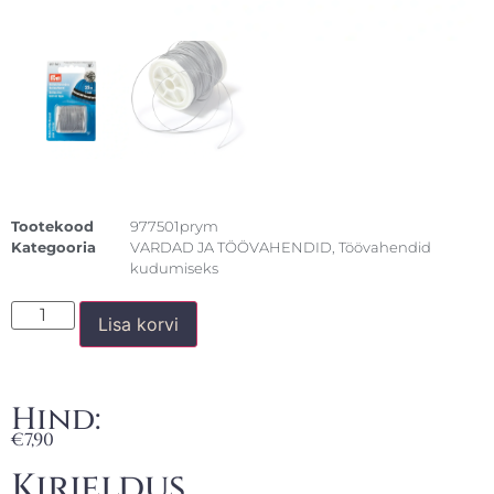
Tootekood
977501prym
Kategooria
VARDAD JA TÖÖVAHENDID
,
Töövahendid
kudumiseks
Lisa korvi
Hind:
€
7,90
Kirjeldus