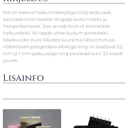
Niit on kaetud helkurmaterjaliga ning seda saab
kasutada koos tavalise lõngaga kudumiseks ja
heegeldamiseks. See annab kootud esemetele
helkurefekti. Nii tagab uhke kudum pimedatel
talvekuudel õues liikudes suurema liiklusohutuse.
Hõbedaselt peegeldava efektiga lõng on saadaval 0,5
mm ja 1 mm paksusega ning pestavad kuni 30 kraadi
juures.
Lisainfo