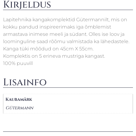
Kirjeldus
Lapitehnika kangakomplektid Gütermannilt, mis on
kokku pandud inspireerimaks iga õmblemist
armastava inimese meeli ja südant. Olles ise loov ja
loominguline saad rõõmu valmistada ka lähedastele.
Kanga tüki mõõdud on 45cm X 55cm.
Komplektis on 5 erineva mustriga kangast.
100% puuvill
Lisainfo
Kaubamärk
Gütermann