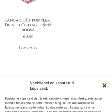
Kangad Güt komplekt
French Cottage 45×45
roosa
€
18,90
Loe edasi
Veebilehel on kasutatud
küpsiseid.
Kasutame küpsiseid sisu ja reklaamide isikupärastamiseks, sotsiaalse
meedia funktsioonide pakkumiseks ning liikluse analüüsimiseks.
Edastame teavet selle kohta, kuidas meie saiti kasutate, ka oma
sotsiaalse meedia, reklaami- ja analüüsipartneritele, kes võivad seda