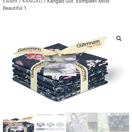
Esileht
/
KANGAD
/ Kangad Güt. komplekt Most
Beautiful 1