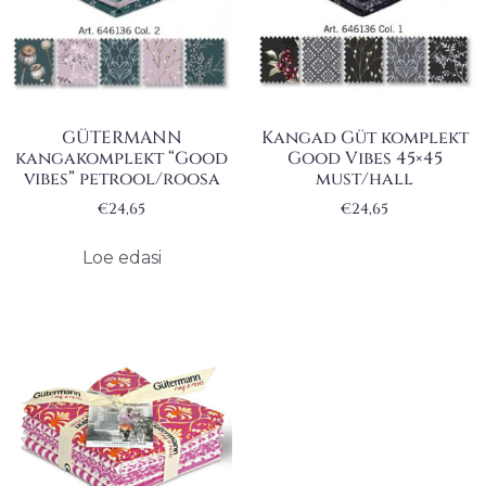
GÜTERMANN
Kangad Güt komplekt
kangakomplekt “Good
Good Vibes 45×45
vibes” petrool/roosa
must/hall
€
24,65
€
24,65
Loe edasi