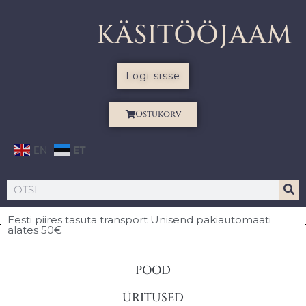
KÄSITÖÖJAAM
Logi sisse
Ostukorv
EN
ET
Eesti piires
tasuta transport Unisend pakiautomaati
alates 50€
POOD
ÜRITUSED