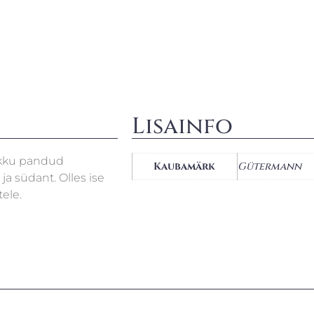
Lisainfo
okku pandud
Kaubamärk
Gütermann
a südant. Olles ise
ele.