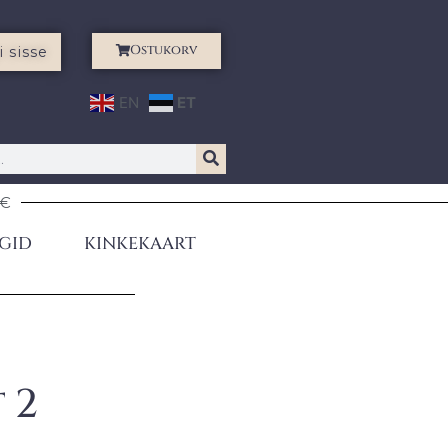
Ostukorv
i sisse
EN
ET
0€
GID
KINKEKAART
 2