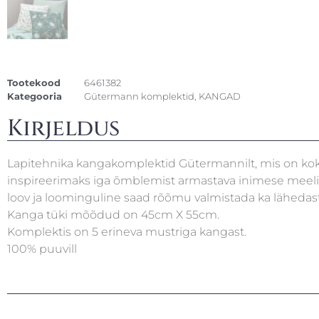
Tootekood
6461382
Kategooria
Gütermann komplektid
,
KANGAD
Kirjeldus
Lapitehnika kangakomplektid Gütermannilt, mis on k
inspireerimaks iga õmblemist armastava inimese meeli j
loov ja loominguline saad rõõmu valmistada ka lähedast
Kanga tüki mõõdud on 45cm X 55cm.
Komplektis on 5 erineva mustriga kangast.
100% puuvill