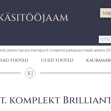
Log
KÄSITÖÖJAAM
esti piires
tasuta transport Unisend pakiautomaati
alates 5
SAD TOOTED
UUED TOOTED
KAUBAMÄR
. komplekt Brilliant