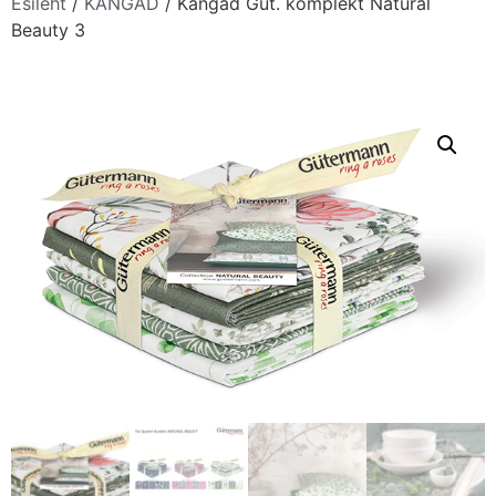
Esileht
/
KANGAD
/ Kangad Güt. komplekt Natural
Beauty 3