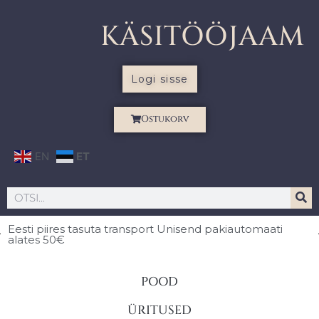
KÄSITÖÖJAAM
Logi sisse
Ostukorv
EN
ET
Eesti piires
tasuta transport Unisend pakiautomaati
alates 50€
POOD
ÜRITUSED