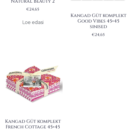
Natural Beauty 2
€
24,65
Kangad Güt komplekt
Good Vibes 45×45
Loe edasi
sinised
€
24,65
Kangad Güt komplekt
French Cottage 45×45