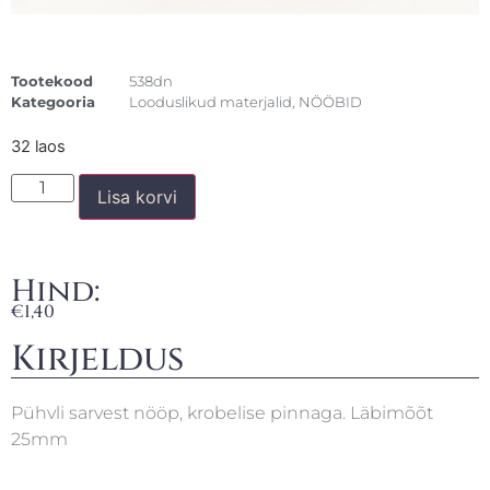
Tootekood
538dn
Kategooria
Looduslikud materjalid
,
NÖÖBID
32 laos
Lisa korvi
Hind:
€
1,40
Kirjeldus
Pühvli sarvest nööp, krobelise pinnaga. Läbimõõt
25mm