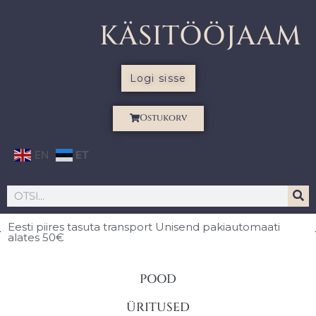
KÄSITÖÖJAAM
Logi sisse
Ostukorv
EN
ET
Eesti piires
tasuta transport Unisend pakiautomaati
alates 50€
POOD
ÜRITUSED