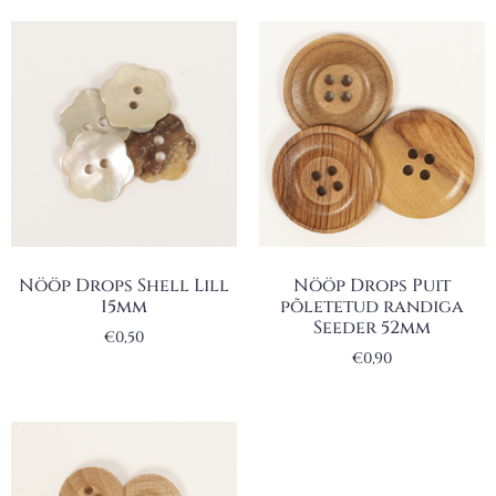
Nööp Drops Shell Lill
Nööp Drops Puit
15mm
põletetud randiga
Seeder 52mm
€
0,50
€
0,90