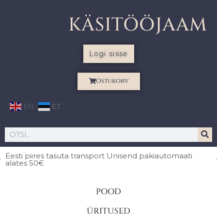
KÄSITÖÖJAAM
Logi sisse
Ostukorv
EN
ET
Eesti piires
tasuta transport Unisend pakiautomaati
alates 50€
POOD
ÜRITUSED