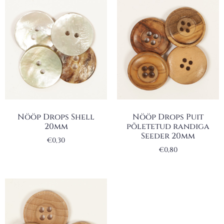
Nööp Drops Shell
Nööp Drops Puit
20mm
põletetud randiga
Seeder 20mm
€
0,30
€
0,80