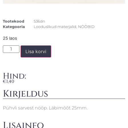
Tootekood
536dn
Kategooria
Looduslikud materjalid
,
NÖÖBID
25 laos
Lisa korvi
Hind:
€
1,40
Kirjeldus
Pühvli sarvest nööp. Läbimõõt 25mm.
Lisainfo