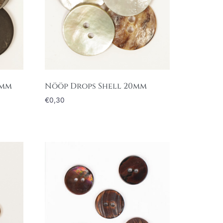
5mm
Nööp Drops Shell 20mm
€
0,30