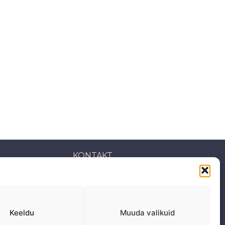
KONTAKT
S: Mäepealse 2, Mustamäe
T-R: 10-18
Keeldu
Muuda valikuid
L, P,
E: Suletud