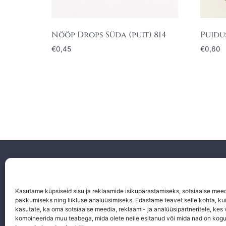
Nööp Drops Süda (puit) 814
Puidu
€
0,45
€
0,60
Facebook
Instagram
Kasutame küpsiseid sisu ja reklaamide isikupärastamiseks, sotsiaalse mee
pakkumiseks ning liikluse analüüsimiseks. Edastame teavet selle kohta, kui
Email
kasutate, ka oma sotsiaalse meedia, reklaami- ja analüüsipartneritele, kes
kombineerida muu teabega, mida olete neile esitanud või mida nad on kog