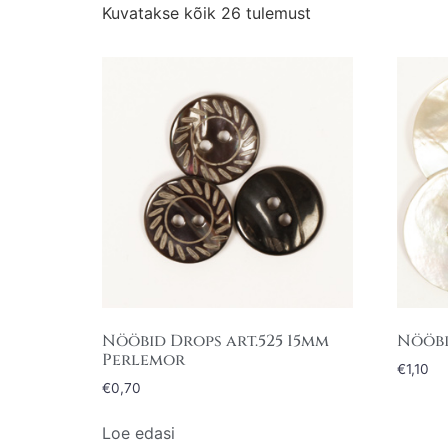
Kuvatakse kõik 26 tulemust
Nööbid Drops art.525 15mm
Nööbi
Perlemor
€
1,10
€
0,70
Loe edasi