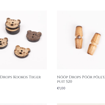
Drops Kookos Tiiger
Nööp Drops Pöör põle
puit 520
€
1,00