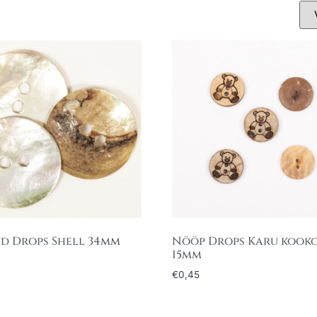
d Drops Shell 34mm
Nööp Drops Karu kook
15mm
€
0,45