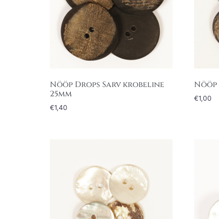
Nööp Drops Sarv krobeline
Nööp 
25mm
€
1,00
€
1,40