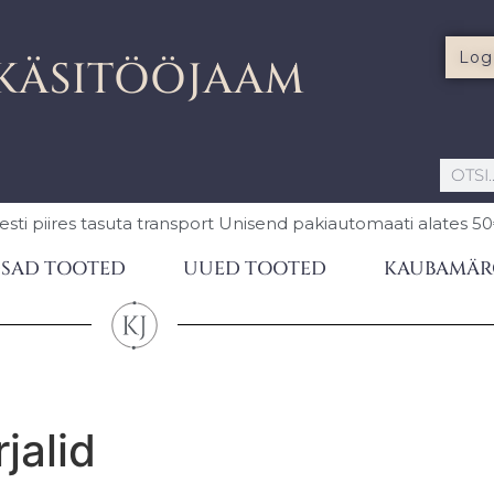
Log
KÄSITÖÖJAAM
esti piires
tasuta transport Unisend pakiautomaati
alates 5
SAD TOOTED
UUED TOOTED
KAUBAMÄR
jalid