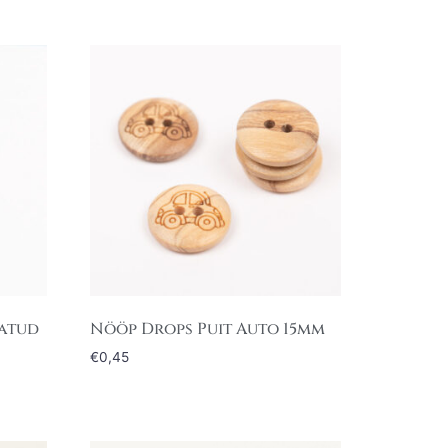
tatud
Nööp Drops Puit Auto 15mm
€
0,45