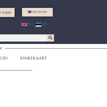
Ostukorv
i sisse
EN
ET
0€
GID
KINKEKAART