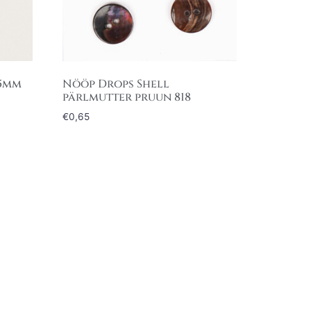
15mm
Nööp Drops Shell
pärlmutter pruun 818
€
0,65