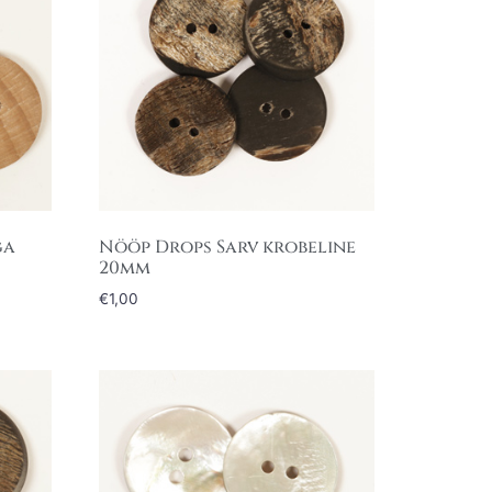
ga
Nööp Drops Sarv krobeline
20mm
€
1,00