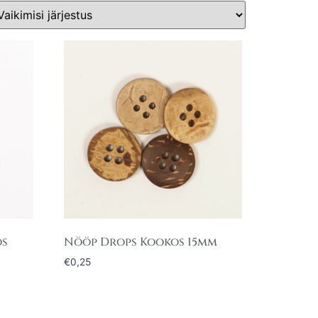
os
Nööp Drops Kookos 15mm
€
0,25