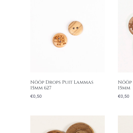
Nööp Drops Puit Lammas
Nööp 
15mm 627
15mm
€
0,50
€
0,50