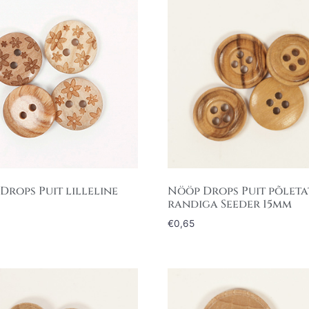
Drops Puit lilleline
Nööp Drops Puit põlet
randiga Seeder 15mm
€
0,65