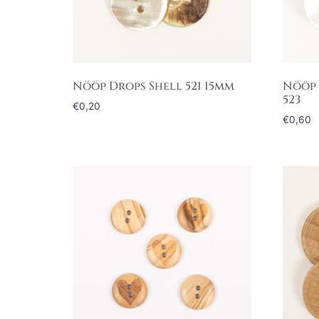
Nööp Drops Shell 521 15mm
Nööp 
523
€
0,20
€
0,60