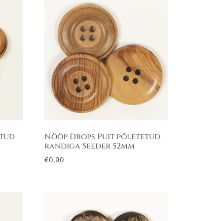
atud
Nööp Drops Puit põletetud
randiga Seeder 52mm
€
0,90