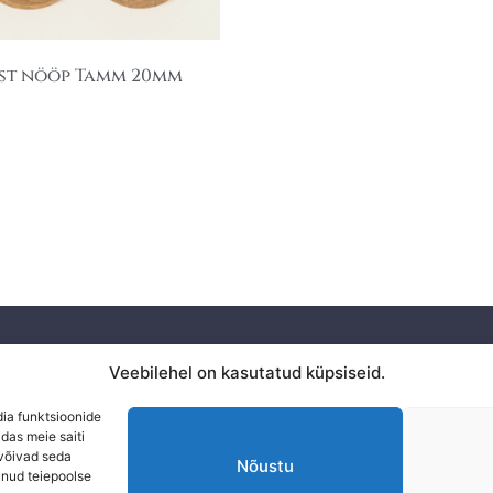
st nööp Tamm 20mm
Privaatsuspoliitika
Veebilehel on kasutatud küpsiseid.
KAUPLU
Ostuinfo
dia funktsioonide
das meie saiti
 võivad seda
Nõustu
unud teiepoolse