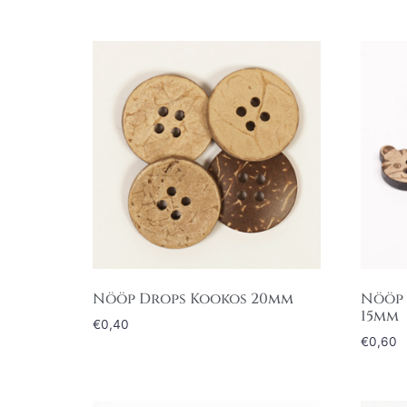
Nööp Drops Kookos 20mm
Nööp 
15mm
€
0,40
€
0,60