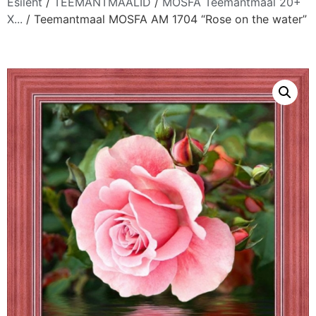
Esileht
/
TEEMANTMAALID
/
MOSFA Teemantmaal 20+
X...
/ Teemantmaal MOSFA AM 1704 “Rose on the water”