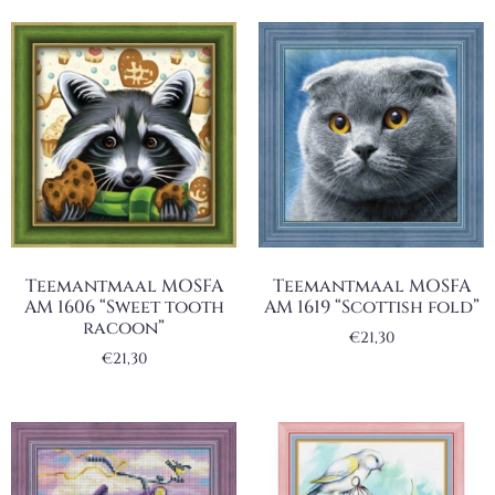
Teemantmaal MOSFA
Teemantmaal MOSFA
AM 1606 “Sweet tooth
AM 1619 “Scottish fold”
racoon”
€
21,30
€
21,30