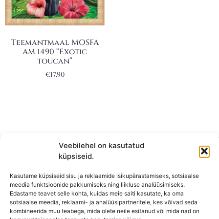
Teemantmaal MOSFA
AM 1490 “Exotic
toucan”
€
17,90
Veebilehel on kasutatud
küpsiseid.
Kasutame küpsiseid sisu ja reklaamide isikupärastamiseks, sotsiaalse
meedia funktsioonide pakkumiseks ning liikluse analüüsimiseks.
Edastame teavet selle kohta, kuidas meie saiti kasutate, ka oma
sotsiaalse meedia, reklaami- ja analüüsipartneritele, kes võivad seda
kombineerida muu teabega, mida olete neile esitanud või mida nad on
KONTAKT