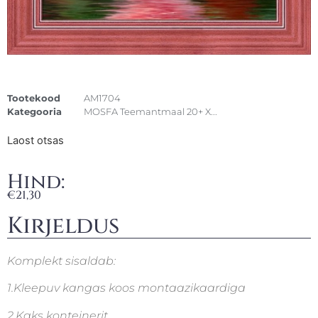
Tootekood
AM1704
Kategooria
MOSFA Teemantmaal 20+ X...
Laost otsas
Hind:
€
21,30
Kirjeldus
Komplekt sisaldab:
1.Kleepuv kangas koos montaazikaardiga
2.Kaks konteinerit