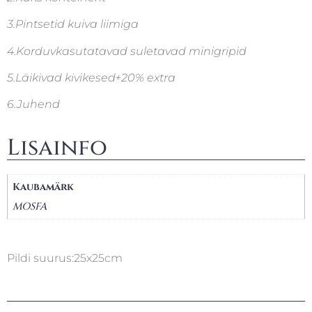
3.Pintsetid kuiva liimiga
4.Korduvkasutatavad suletavad minigripid
5.Läikivad kivikesed+20% extra
6.Juhend
Lisainfo
Kaubamärk
MOSFA
Pildi suurus:25x25cm