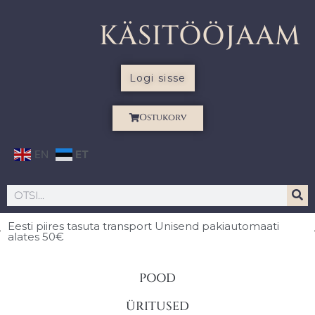
KÄSITÖÖJAAM
Logi sisse
Ostukorv
EN
ET
Eesti piires
tasuta transport Unisend pakiautomaati
alates 50€
POOD
ÜRITUSED