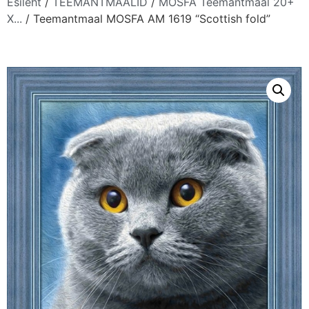
Esileht
/
TEEMANTMAALID
/
MOSFA Teemantmaal 20+
X...
/ Teemantmaal MOSFA AM 1619 “Scottish fold”