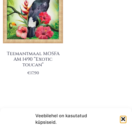
Teemantmaal MOSFA
AM 1490 “Exotic
toucan”
€
17,90
Veebilehel on kasutatud
küpsiseid.