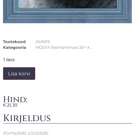
Tootekood
AM1619
Kategooria
MOSFA Teemantmaal 20+ X...
1 laos
Lisa korvi
Hind:
€
21,30
Kirjeldus
Komplekt sisaldab: