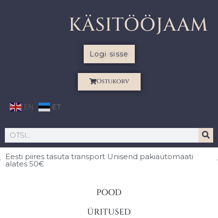
KÄSITÖÖJAAM
Logi sisse
Ostukorv
EN
ET
Eesti piires
tasuta transport Unisend pakiautomaati
alates 50€
POOD
ÜRITUSED