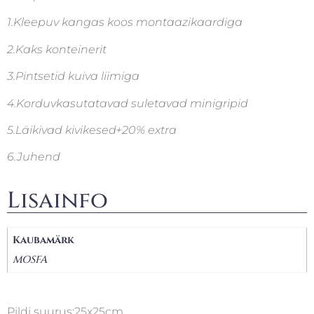
1.Kleepuv kangas koos montaazikaardiga
2.Kaks konteinerit
3.Pintsetid kuiva liimiga
4.Korduvkasutatavad suletavad minigripid
5.Läikivad kivikesed+20% extra
6.Juhend
Lisainfo
Kaubamärk
MOSFA
Pildi suurus:25x25cm