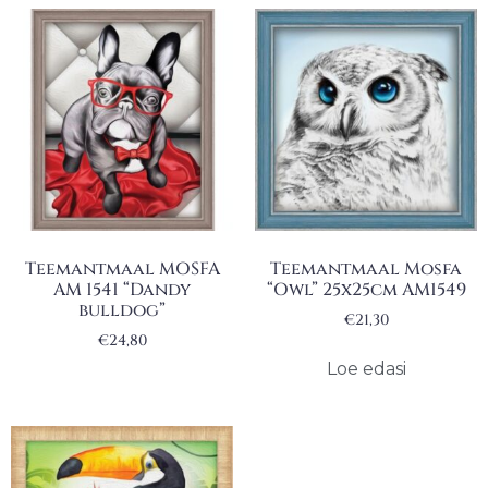
Teemantmaal MOSFA
Teemantmaal Mosfa
AM 1541 “Dandy
“Owl” 25x25cm AM1549
bulldog”
€
21,30
€
24,80
Loe edasi