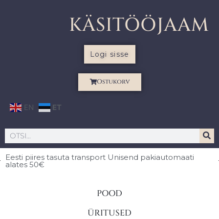
KÄSITÖÖJAAM
Logi sisse
Ostukorv
EN
ET
Eesti piires
tasuta transport Unisend pakiautomaati
alates 50€
POOD
ÜRITUSED