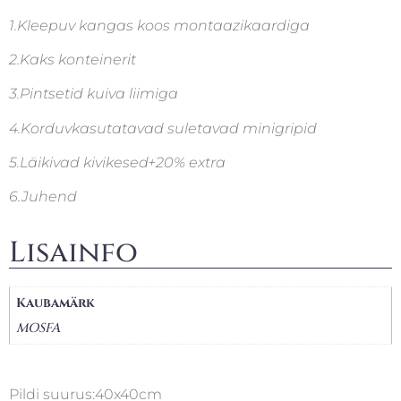
1.Kleepuv kangas koos montaazikaardiga
2.Kaks konteinerit
3.Pintsetid kuiva liimiga
4.Korduvkasutatavad suletavad minigripid
5.Läikivad kivikesed+20% extra
6.Juhend
Lisainfo
Kaubamärk
MOSFA
Pildi suurus:40x40cm