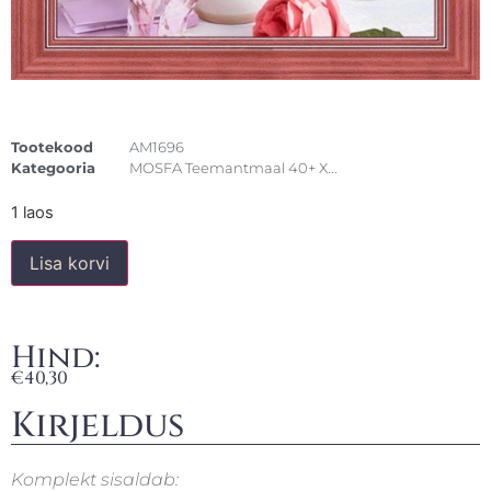
Tootekood
AM1696
Kategooria
MOSFA Teemantmaal 40+ X...
1 laos
Lisa korvi
Hind:
€
40,30
Kirjeldus
Komplekt sisaldab: