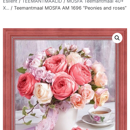
Esileht
/
TEEMANTMAALID
/
MOSFA Teemantmaal 40+
X...
/ Teemantmaal MOSFA AM 1696 “Peonies and roses”