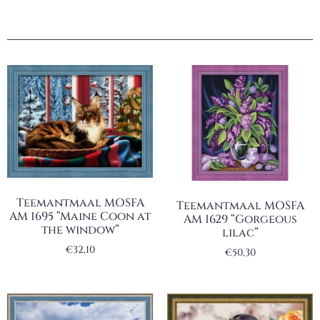
Teemantmaal MOSFA
Teemantmaal MOSFA
AM 1695 “Maine Coon at
AM 1629 “Gorgeous
the window”
lilac”
€
32,10
€
50,30