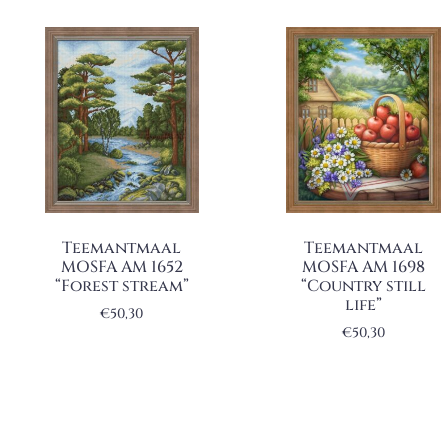
Teemantmaal
Teemantmaal
MOSFA AM 1652
MOSFA AM 1698
“Forest stream”
“Country still
life”
€
50,30
€
50,30