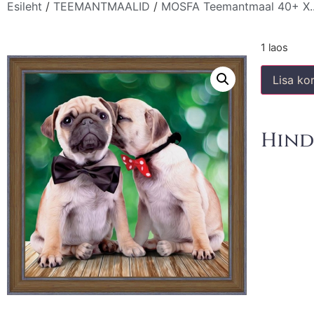
Esileht
/
TEEMANTMAALID
/
MOSFA Teemantmaal 40+ X..
1 laos
Lisa kor
Hind