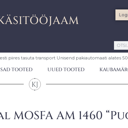
Log
KÄSITÖÖJAAM
esti piires
tasuta transport Unisend pakiautomaati
alates 5
SAD TOOTED
UUED TOOTED
KAUBAMÄR
l MOSFA AM 1460 “Pu