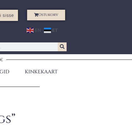
Ostukorv
i sisse
EN
ET
0€
GID
KINKEKAART
gs”