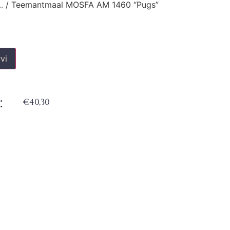
.
/ Teemantmaal MOSFA AM 1460 “Pugs”
vi
:
€
40,30