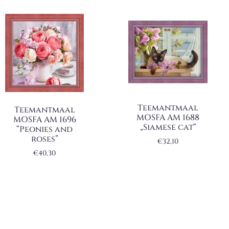
Teemantmaal
Teemantmaal
MOSFA AM 1688
MOSFA AM 1696
„Siamese cat“
“Peonies and
roses”
€
32,10
€
40,30