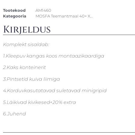
Tootekood
AM1460
Kategooria
MOSFA Teemantmaal 40+ X...
Kirjeldus
Komplekt sisaldab:
1.Kleepuv kangas koos montaazikaardiga
2.Kaks konteinerit
3.Pintsetid kuiva liimiga
4.Korduvkasutatavad suletavad minigripid
5.Läikivad kivikesed+20% extra
6.Juhend