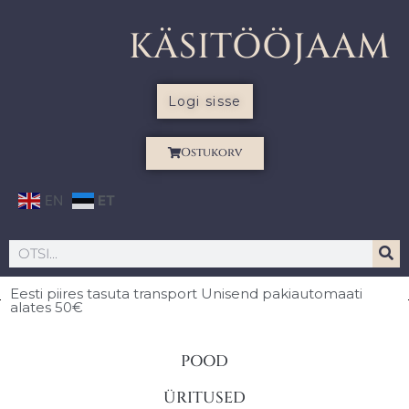
KÄSITÖÖJAAM
Logi sisse
Ostukorv
EN
ET
Eesti piires
tasuta transport Unisend pakiautomaati
alates 50€
POOD
ÜRITUSED