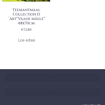
Teemantmaal
Collection D
´Art“Vaade mäele“
48x70cm
€
72,80
Loe edasi