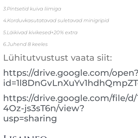
3.Pintsetid kuiva liimiga
4.Korduvkasutatavad suletavad minigripid
5.Läikivad kivikesed+20% extra
6.Juhend 8 keeles
Lühitutvustust vaata siit:
https://drive.google.com/open
id=1l8DnGvLnXuYv1hdhQmpZ
https://drive.google.com/file/
4Oz-js3sT6n/view?
usp=sharing