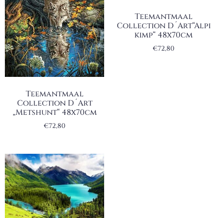
Teemantmaal
Collection D´Art“Alpi
kimp“ 48x70cm
€
72,80
Teemantmaal
Collection D´Art
„Metshunt“ 48x70cm
€
72,80