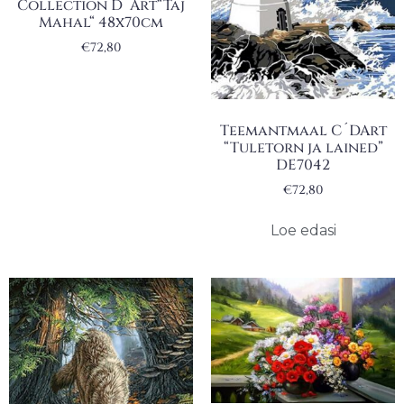
Collection D´Art“Taj
Mahal“ 48x70cm
€
72,80
Teemantmaal C´DArt
“Tuletorn ja lained”
DE7042
€
72,80
Loe edasi