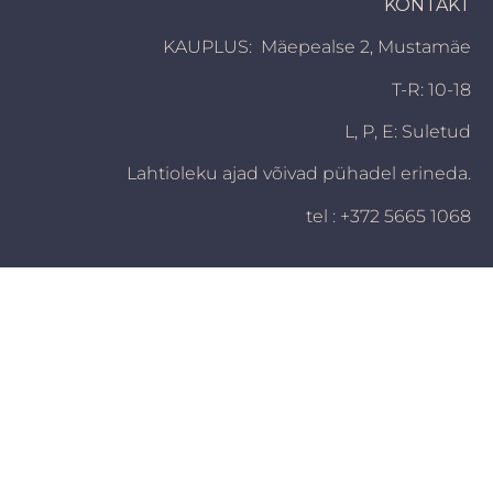
KONTAKT
KAUPLUS: Mäepealse 2, Mustamäe
T-R: 10-18
L, P,
E: Suletud
Lahtioleku ajad võivad pühadel erineda.
tel : +372 5665 1068