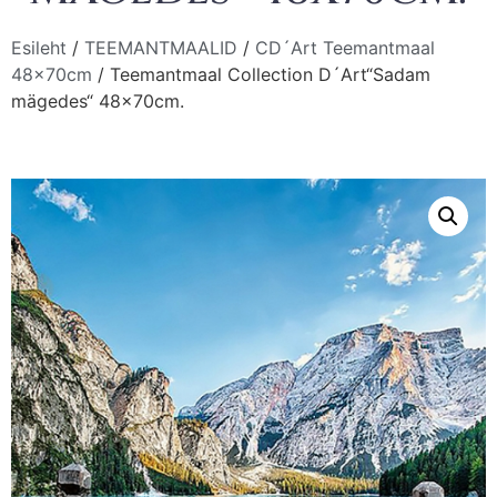
Esileht
/
TEEMANTMAALID
/
CD´Art Teemantmaal
48x70cm
/ Teemantmaal Collection D´Art“Sadam
mägedes“ 48x70cm.