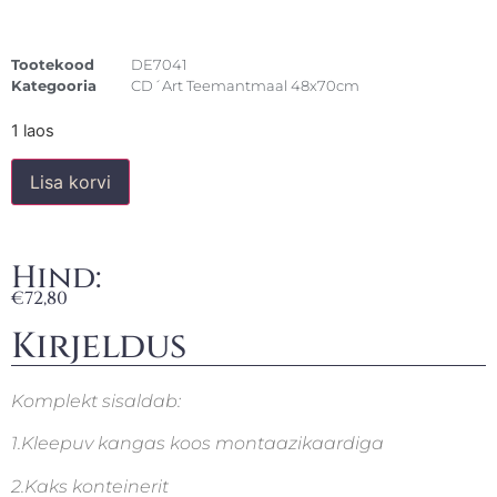
Tootekood
DE7041
Kategooria
CD´Art Teemantmaal 48x70cm
1 laos
Lisa korvi
Hind:
€
72,80
Kirjeldus
Komplekt sisaldab:
1.Kleepuv kangas koos montaazikaardiga
2.Kaks konteinerit