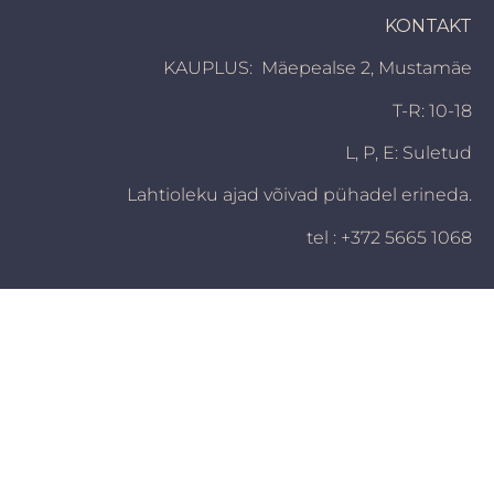
KONTAKT
KAUPLUS: Mäepealse 2, Mustamäe
T-R: 10-18
L, P,
E: Suletud
Lahtioleku ajad võivad pühadel erineda.
tel : +372 5665 1068