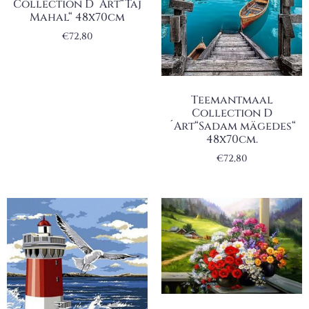
Collection D´Art“Taj
Mahal“ 48x70cm
€
72,80
Teemantmaal
Collection D
´Art“Sadam mägedes“
48x70cm.
€
72,80