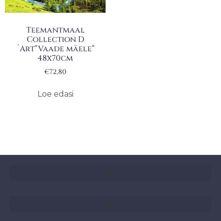
Teemantmaal
Collection D
´Art“Vaade mäele“
48x70cm
€
72,80
Loe edasi