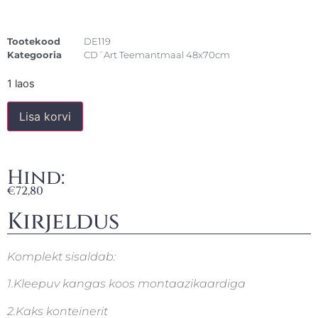
Tootekood
DE119
Kategooria
CD´Art Teemantmaal 48x70cm
1 laos
Lisa korvi
Hind:
€
72,80
Kirjeldus
Komplekt sisaldab:
1.Kleepuv kangas koos montaazikaardiga
2.Kaks konteinerit