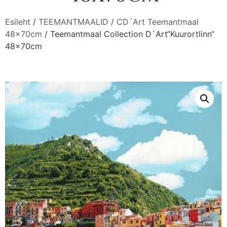
Esileht
/
TEEMANTMAALID
/
CD´Art Teemantmaal
48x70cm
/ Teemantmaal Collection D´Art“Kuurortlinn“
48x70cm