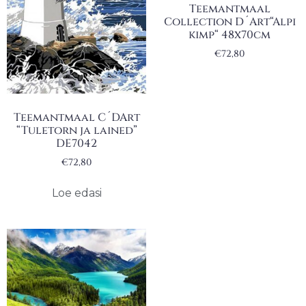
Teemantmaal
Collection D´Art“Alpi
kimp“ 48x70cm
€
72,80
Teemantmaal C´DArt
“Tuletorn ja lained”
DE7042
€
72,80
Loe edasi