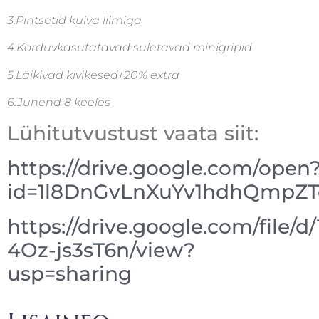
3.Pintsetid kuiva liimiga
4.Korduvkasutatavad suletavad minigripid
5.Läikivad kivikesed+20% extra
6.Juhend 8 keeles
Lühitutvustust vaata siit:
https://drive.google.com/open
id=1l8DnGvLnXuYv1hdhQmpZ
https://drive.google.com/file/
4Oz-js3sT6n/view?
usp=sharing