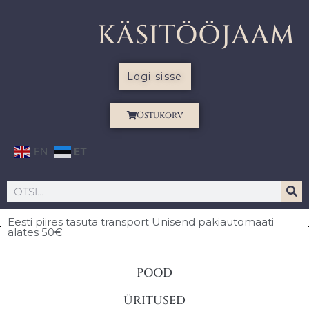
KÄSITÖÖJAAM
Logi sisse
Ostukorv
EN
ET
Eesti piires
tasuta transport Unisend pakiautomaati
alates 50€
POOD
ÜRITUSED