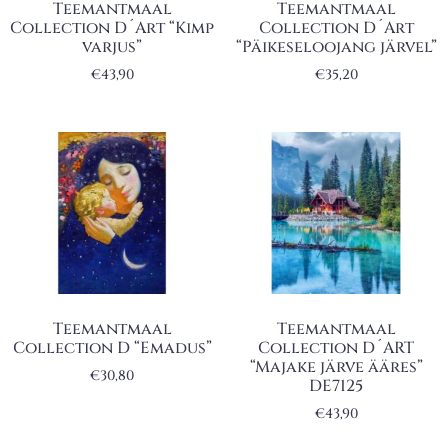
Teemantmaal
Teemantmaal
Collection D´Art “Kimp
Collection D´Art
varjus”
“Päikeseloojang järvel”
€
43,90
€
35,20
Teemantmaal
Teemantmaal
Collection D “Emadus”
Collection D´ART
“Majake järve ääres”
€
30,80
DE7125
€
43,90