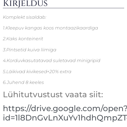
Kirjeldus
Komplekt sisaldab:
1.Kleepuv kangas koos montaazikaardiga
2.Kaks konteinerit
3.Pintsetid kuiva liimiga
4.Korduvkasutatavad suletavad minigripid
5.Läikivad kivikesed+20% extra
6.Juhend 8 keeles
Lühitutvustust vaata siit:
https://drive.google.com/open
id=1l8DnGvLnXuYv1hdhQmpZ