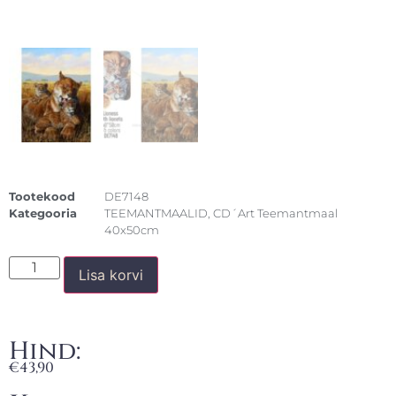
Tootekood
DE7148
Kategooria
TEEMANTMAALID
,
CD´Art Teemantmaal
40x50cm
Lisa korvi
Hind:
€
43,90