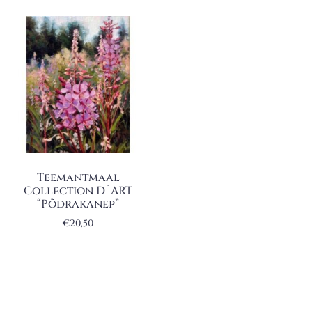
Teemantmaal
Collection D´ART
“Põdrakanep”
€
20,50