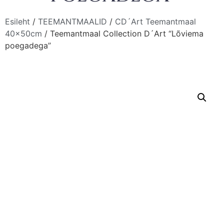
Esileht
/
TEEMANTMAALID
/
CD´Art Teemantmaal
40x50cm
/ Teemantmaal Collection D´Art “Lõviema
poegadega”