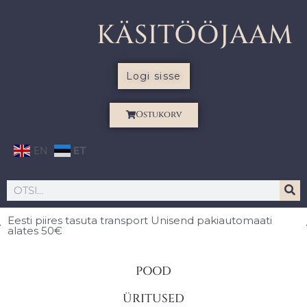
KÄSITÖÖJAAM
Logi sisse
Ostukorv
EN
ET
Eesti piires
tasuta transport Unisend pakiautomaati
alates 50€
POOD
ÜRITUSED