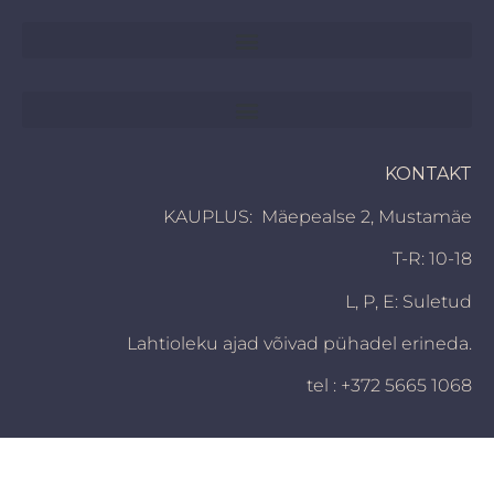
KONTAKT
KAUPLUS: Mäepealse 2, Mustamäe
T-R: 10-18
L, P,
E: Suletud
Lahtioleku ajad võivad pühadel erineda.
tel : +372 5665 1068