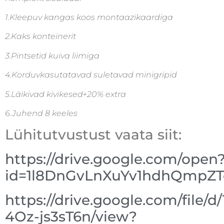
1.Kleepuv kangas koos montaazikaardiga
2.Kaks konteinerit
3.Pintsetid kuiva liimiga
4.Korduvkasutatavad suletavad minigripid
5.Läikivad kivikesed+20% extra
6.Juhend 8 keeles
Lühitutvustust vaata siit:
https://drive.google.com/open
id=1l8DnGvLnXuYv1hdhQmpZ
https://drive.google.com/file/
4Oz-js3sT6n/view?