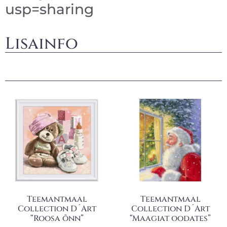
usp=sharing
Lisainfo
Teemantmaal
Teemantmaal
Collection D´Art
Collection D´Art
“Roosa õnn”
“Maagiat oodates”