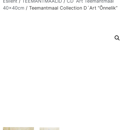
Esileht
/
TEEMANTMAALID
/
CD´Art Teemantmaal
40x40cm
/ Teemantmaal Collection D´Art “Õnnelik”