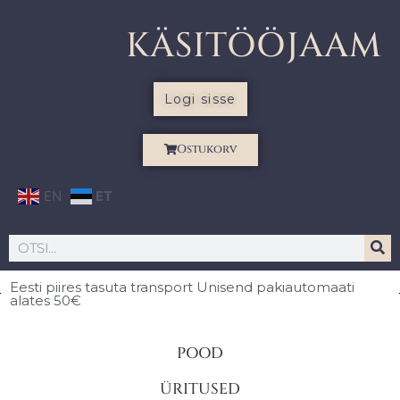
KÄSITÖÖJAAM
Logi sisse
Ostukorv
EN
ET
Eesti piires
tasuta transport Unisend pakiautomaati
alates 50€
POOD
ÜRITUSED