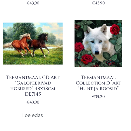
€
43,90
€
43,90
Teemantmaal CD Art
Teemantmaal
“Galopeerivad
Collection D´Art
hobused” 48x38cm
“Hunt ja roosid”
DE7145
€
35,20
€
43,90
Loe edasi