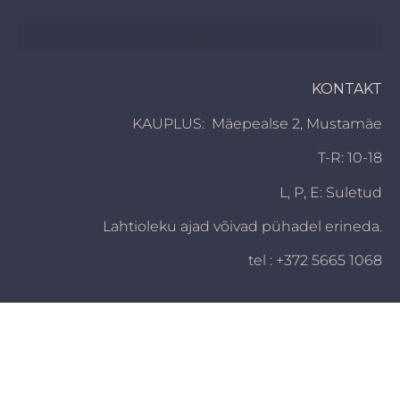
KONTAKT
KAUPLUS: Mäepealse 2, Mustamäe
T-R: 10-18
L, P,
E: Suletud
Lahtioleku ajad võivad pühadel erineda.
tel : +372 5665 1068