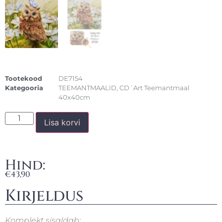
Tootekood
DE7154
Kategooria
TEEMANTMAALID
,
CD´Art Teemantmaal
40x40cm
Lisa korvi
Hind:
€
43,90
Kirjeldus
Komplekt sisaldab: