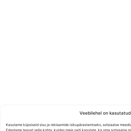
Veebilehel on kasutatud
Kasutame küpsiseid sisu ja reklaamide isikupärastamiseks, sotsiaalse meedi
Edastame teavet selle kohta, kuidas meie saiti kasutate, ka oma sotsiaalse m