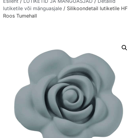
Esileht
/
LUTIKETID JA MÄNGUASJAD
/
Detailid
lutiketile või mänguasjale
/ Silikoondetail lutiketile HF
Roos Tumehall