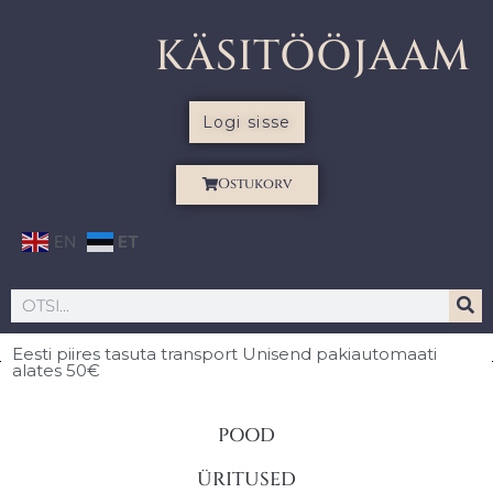
KÄSITÖÖJAAM
Logi sisse
Ostukorv
EN
ET
Eesti piires
tasuta transport Unisend pakiautomaati
alates 50€
POOD
ÜRITUSED