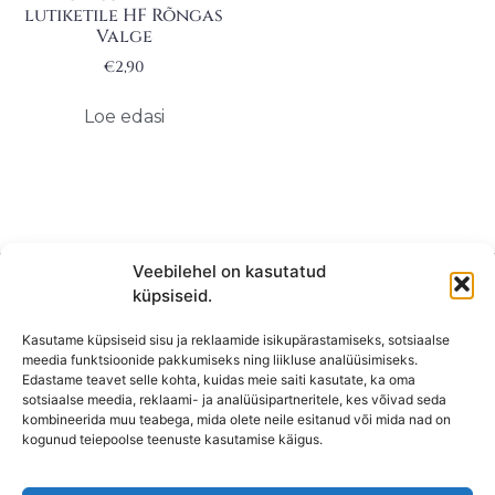
lutiketile HF Rõngas
Valge
€
2,90
Loe edasi
Veebilehel on kasutatud
küpsiseid.
Kasutame küpsiseid sisu ja reklaamide isikupärastamiseks, sotsiaalse
meedia funktsioonide pakkumiseks ning liikluse analüüsimiseks.
Edastame teavet selle kohta, kuidas meie saiti kasutate, ka oma
sotsiaalse meedia, reklaami- ja analüüsipartneritele, kes võivad seda
kombineerida muu teabega, mida olete neile esitanud või mida nad on
KONTAKT
kogunud teiepoolse teenuste kasutamise käigus.
KAUPLUS: Mäepealse 2, Mustamäe