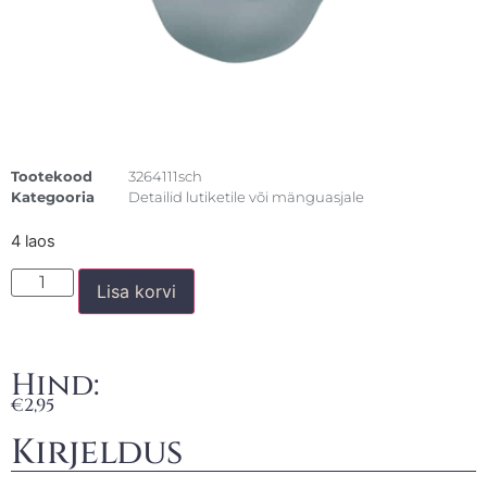
Tootekood
3264111sch
Kategooria
Detailid lutiketile või mänguasjale
4 laos
Lisa korvi
Hind:
€
2,95
Kirjeldus