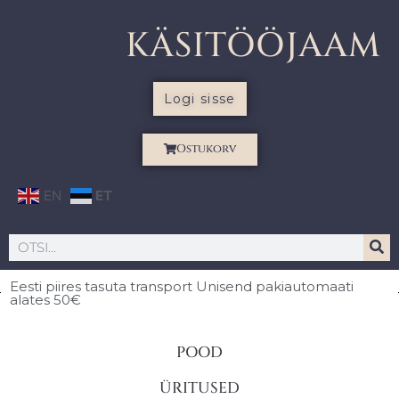
KÄSITÖÖJAAM
Logi sisse
Ostukorv
EN
ET
Eesti piires
tasuta transport Unisend pakiautomaati
alates 50€
POOD
ÜRITUSED