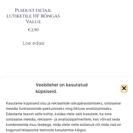
Puidust detail
lutiketile HF Rõngas
Valge
€
2,90
Loe edasi
Veebilehel on kasutatud
küpsiseid.
Kasutame küpsiseid sisu ja reklaamide isikupärastamiseks, sotsiaalse
meedia funktsioonide pakkumiseks ning liikluse analüüsimiseks.
Edastame teavet selle kohta, kuidas meie saiti kasutate, ka oma
sotsiaalse meedia, reklaami- ja analüüsipartneritele, kes võivad seda
kombineerida muu teabega, mida olete neile esitanud või mida nad on
KONTAKT
kogunud teiepoolse teenuste kasutamise käigus.