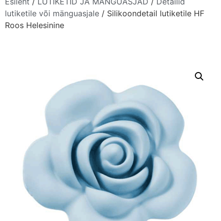
Esileht
/
LUTIKETID JA MÄNGUASJAD
/
Detailid
lutiketile või mänguasjale
/ Silikoondetail lutiketile HF
Roos Helesinine