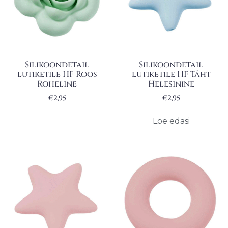
Silikoondetail
Silikoondetail
lutiketile HF Roos
lutiketile HF Täht
Roheline
Helesinine
€
2,95
€
2,95
Loe edasi