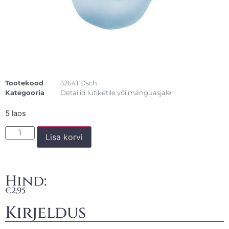
Tootekood
3264110sch
Kategooria
Detailid lutiketile või mänguasjale
5 laos
Lisa korvi
Hind:
€
2,95
Kirjeldus