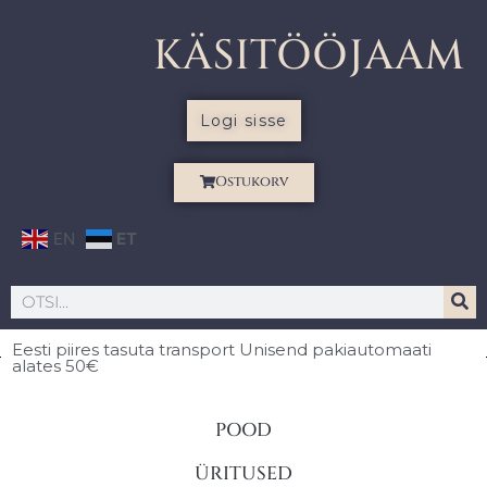
KÄSITÖÖJAAM
Logi sisse
Ostukorv
EN
ET
Eesti piires
tasuta transport Unisend pakiautomaati
alates 50€
POOD
ÜRITUSED