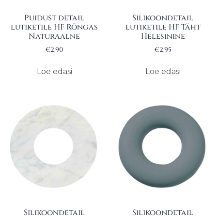
Puidust detail
Silikoondetail
lutiketile HF Rõngas
lutiketile HF Täht
Naturaalne
Helesinine
€
2,90
€
2,95
Loe edasi
Loe edasi
Silikoondetail
Silikoondetail