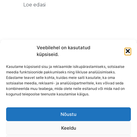
Loe edasi
Veebilehel on kasutatud
küpsiseid.
Kasutame küpsiseid sisu ja reklaamide isikupärastamiseks, sotsiaalse
meedia funktsioonide pakkumiseks ning liikluse analüüsimiseks.
Edastame teavet selle kohta, kuidas meie saiti kasutate, ka oma
sotsiaalse meedia, reklaami- ja analüüsipartneritele, kes võivad seda
kombineerida muu teabega, mida olete neile esitanud või mida nad on
KONTAKT
kogunud teiepoolse teenuste kasutamise käigus.
KAUPLUS: Mäepealse 2, Mustamäe
T-R: 10-18
Nõustu
L, P,
E: Suletud
Keeldu