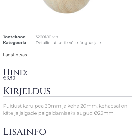
Tootekood
3260180sch
Kategooria
Detailid lutiketile või mänguasjale
Laost otsas
Hind:
€
3,50
Kirjeldus
Puidust karu pea 30mm ja keha 20mm, kehaosal on
käte ja jalgade paigaldamiseks augud Ø22mm.
Lisainfo