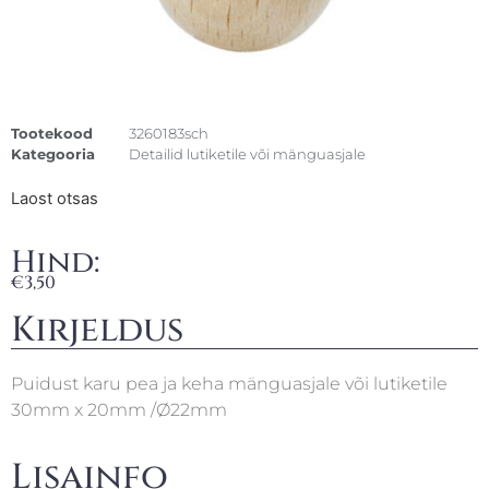
Tootekood
3260183sch
Kategooria
Detailid lutiketile või mänguasjale
Laost otsas
Hind:
€
3,50
Kirjeldus
Puidust karu pea ja keha mänguasjale või lutiketile
30mm x 20mm /Ø22mm
Lisainfo