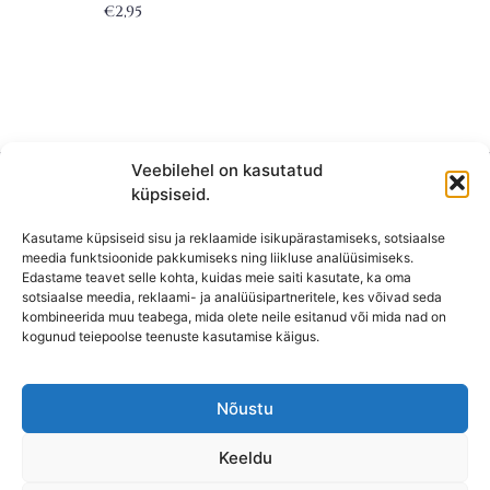
€
2,95
Veebilehel on kasutatud
küpsiseid.
Kasutame küpsiseid sisu ja reklaamide isikupärastamiseks, sotsiaalse
meedia funktsioonide pakkumiseks ning liikluse analüüsimiseks.
Edastame teavet selle kohta, kuidas meie saiti kasutate, ka oma
sotsiaalse meedia, reklaami- ja analüüsipartneritele, kes võivad seda
kombineerida muu teabega, mida olete neile esitanud või mida nad on
KONTAKT
kogunud teiepoolse teenuste kasutamise käigus.
KAUPLUS: Mäepealse 2, Mustamäe
T-R: 10-18
Nõustu
L, P,
E: Suletud
Keeldu