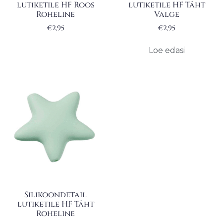
lutiketile HF Roos
lutiketile HF Täht
Roheline
Valge
€
2,95
€
2,95
Loe edasi
Silikoondetail
lutiketile HF Täht
Roheline