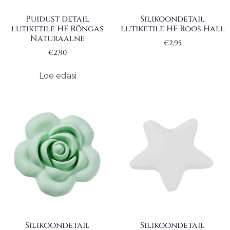
Puidust detail
Silikoondetail
lutiketile HF Rõngas
lutiketile HF Roos Hall
Naturaalne
€
2,95
€
2,90
Loe edasi
Silikoondetail
Silikoondetail