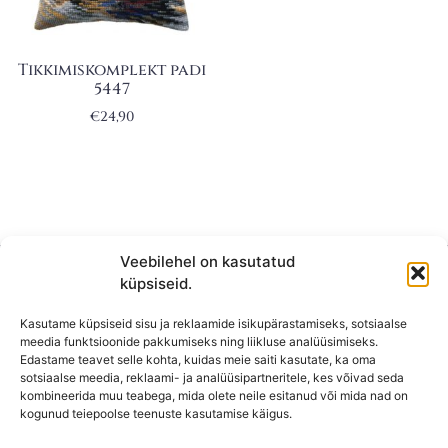
Tikkimiskomplekt padi
5447
€
24,90
Veebilehel on kasutatud
küpsiseid.
Kasutame küpsiseid sisu ja reklaamide isikupärastamiseks, sotsiaalse
meedia funktsioonide pakkumiseks ning liikluse analüüsimiseks.
Edastame teavet selle kohta, kuidas meie saiti kasutate, ka oma
sotsiaalse meedia, reklaami- ja analüüsipartneritele, kes võivad seda
kombineerida muu teabega, mida olete neile esitanud või mida nad on
KONTAKT
kogunud teiepoolse teenuste kasutamise käigus.
KAUPLUS: Mäepealse 2, Mustamäe