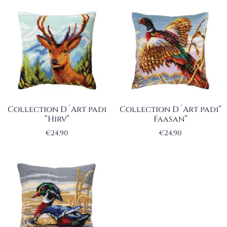
Collection D´Art padi
Collection D´Art padi”
“Hirv”
Faasan”
€
24,90
€
24,90