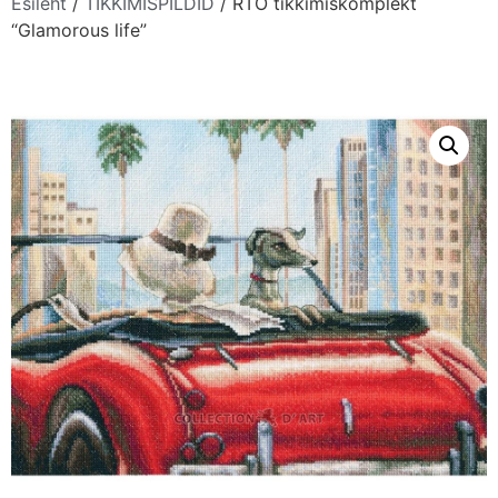
Esileht
/
TIKKIMISPILDID
/ RTO tikkimiskomplekt
“Glamorous life”