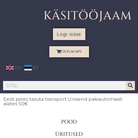
KÄSITÖÖJAAM
Logi sisse
Ostukorv
EN
ET
Eesti piires
tasuta transport Unisend pakiautomaati
alates 50€
POOD
ÜRITUSED