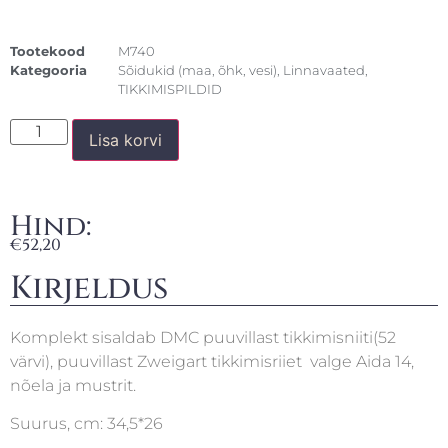
Tootekood
M740
Kategooria
Sõidukid (maa, õhk, vesi)
,
Linnavaated
,
TIKKIMISPILDID
Lisa korvi
Hind:
€
52,20
Kirjeldus
Komplekt sisaldab DMC puuvillast tikkimisniiti(52
värvi), puuvillast Zweigart tikkimisriiet valge Aida 14,
nõela ja mustrit.
Suurus, cm: 34,5*26