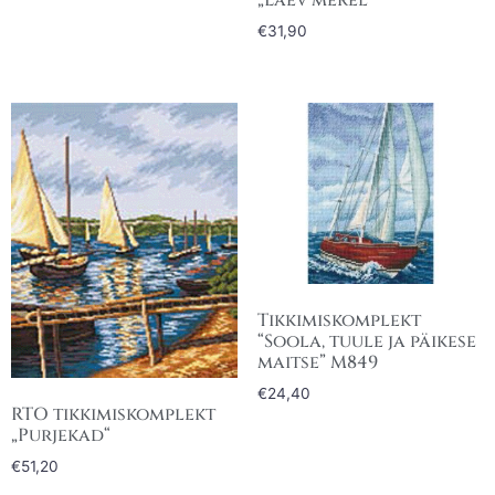
„Laev merel“
€
31,90
Tikkimiskomplekt
“Soola, tuule ja päikese
maitse” M849
€
24,40
RTO tikkimiskomplekt
„Purjekad“
€
51,20