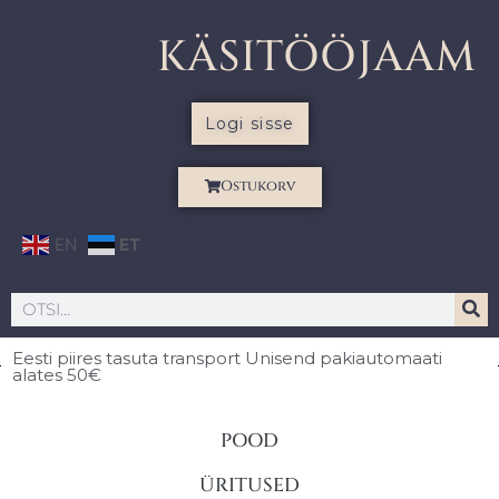
KÄSITÖÖJAAM
Logi sisse
Ostukorv
EN
ET
Eesti piires
tasuta transport Unisend pakiautomaati
alates 50€
POOD
ÜRITUSED