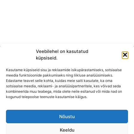
Veebilehel on kasutatud
küpsiseid.
Kasutame küpsiseid sisu ja reklaamide isikupärastamiseks, sotsiaalse
meedia funktsioonide pakkumiseks ning liikluse analüüsimiseks.
Edastame teavet selle kohta, kuidas meie saiti kasutate, ka oma
sotsiaalse meedia, reklaami- ja analüüsipartneritele, kes võivad seda
kombineerida muu teabega, mida olete neile esitanud või mida nad on
KONTAKT
kogunud teiepoolse teenuste kasutamise käigus.
KAUPLUS: Mäepealse 2, Mustamäe
T-R: 10-18
Nõustu
L, P,
E: Suletud
Keeldu