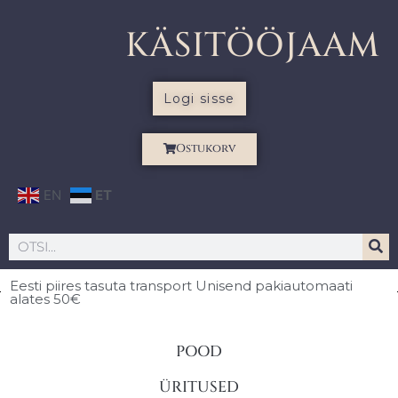
KÄSITÖÖJAAM
Logi sisse
Ostukorv
EN
ET
Eesti piires
tasuta transport Unisend pakiautomaati
alates 50€
POOD
ÜRITUSED