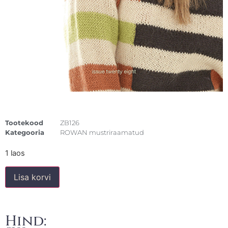
Tootekood
ZB126
Kategooria
ROWAN mustriraamatud
1 laos
Lisa korvi
Hind: