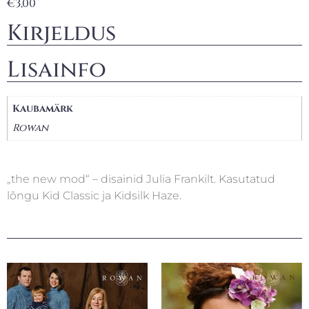
€
3,00
Kirjeldus
Lisainfo
Kaubamärk
Rowan
„the new mod“ – disainid Julia Frankilt. Kasutatud
lõngu Kid Classic ja Kidsilk Haze.