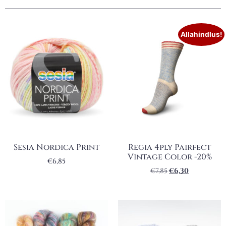
Allahindlus!
Sesia Nordica Print
Regia 4ply Pairfect
Vintage Color -20%
€
6,85
€
7,85
€
6,30