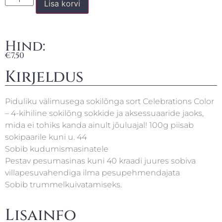
Lisa korvi
Hind:
€
7,50
Kirjeldus
Piduliku välimusega sokilõnga sort Celebrations Color
– 4-kihiline sokilõng sokkide ja aksessuaaride jaoks,
mida ei tohiks kanda ainult jõuluajal! 100g piisab
sokipaarile kuni u. 44
Sobib kudumismasinatele
Pestav pesumasinas kuni 40 kraadi juures sobiva
villapesuvahendiga ilma pesupehmendajata
Sobib trummelkuivatamiseks.
Lisainfo