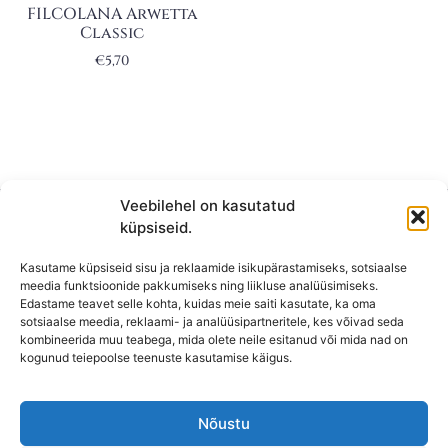
FILCOLANA Arwetta
Classic
€
5,70
Veebilehel on kasutatud
küpsiseid.
Kasutame küpsiseid sisu ja reklaamide isikupärastamiseks, sotsiaalse
meedia funktsioonide pakkumiseks ning liikluse analüüsimiseks.
Edastame teavet selle kohta, kuidas meie saiti kasutate, ka oma
sotsiaalse meedia, reklaami- ja analüüsipartneritele, kes võivad seda
kombineerida muu teabega, mida olete neile esitanud või mida nad on
KONTAKT
kogunud teiepoolse teenuste kasutamise käigus.
KAUPLUS: Mäepealse 2, Mustamäe
T-R: 10-18
Nõustu