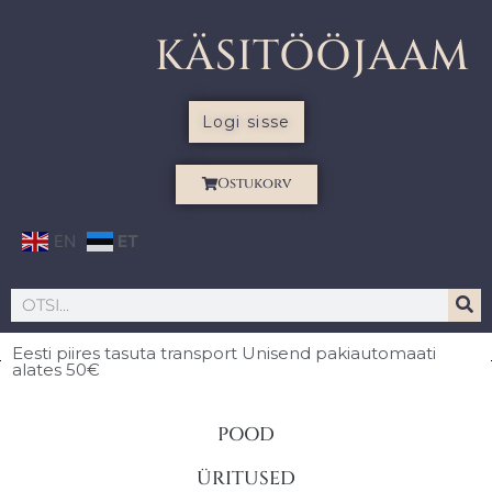
KÄSITÖÖJAAM
Logi sisse
Ostukorv
EN
ET
Eesti piires
tasuta transport Unisend pakiautomaati
alates 50€
POOD
ÜRITUSED