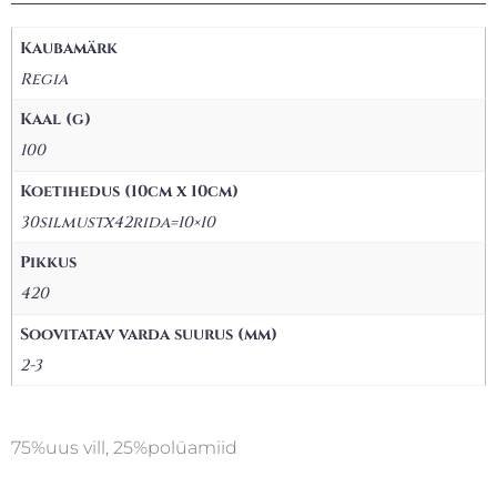
Kaubamärk
Regia
Kaal (g)
100
Koetihedus (10cm x 10cm)
30silmustx42rida=10×10
Pikkus
420
Soovitatav varda suurus (mm)
2-3
75%uus vill, 25%polüamiid