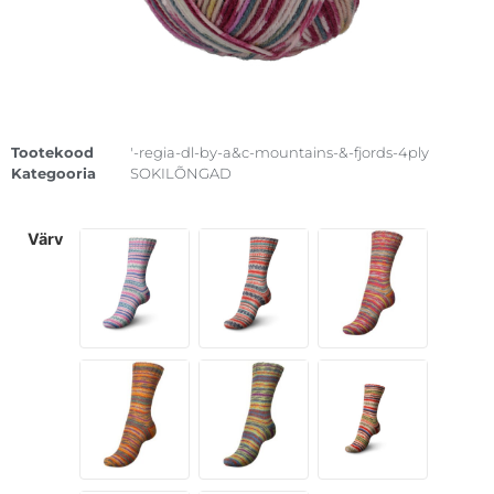
Tootekood
'-regia-dl-by-a&c-mountains-&-fjords-4ply
Kategooria
SOKILÕNGAD
värv