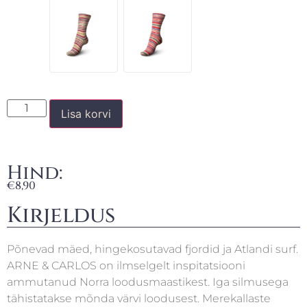
Lisa korvi
Hind:
€
8,90
Kirjeldus
Põnevad mäed, hingekosutavad fjordid ja Atlandi surf.
ARNE & CARLOS on ilmselgelt inspitatsiooni
ammutanud Norra loodusmaastikest. Iga silmusega
tähistatakse mõnda värvi loodusest. Merekallaste