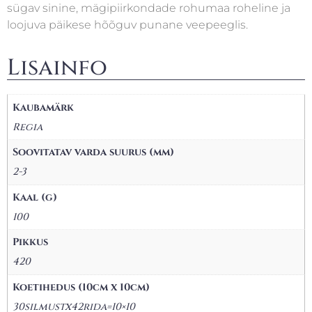
sügav sinine, mägipiirkondade rohumaa roheline ja
loojuva päikese hõõguv punane veepeeglis.
Lisainfo
Kaubamärk
Regia
Soovitatav varda suurus (mm)
2-3
Kaal (g)
100
Pikkus
420
Koetihedus (10cm x 10cm)
30silmustx42rida=10×10