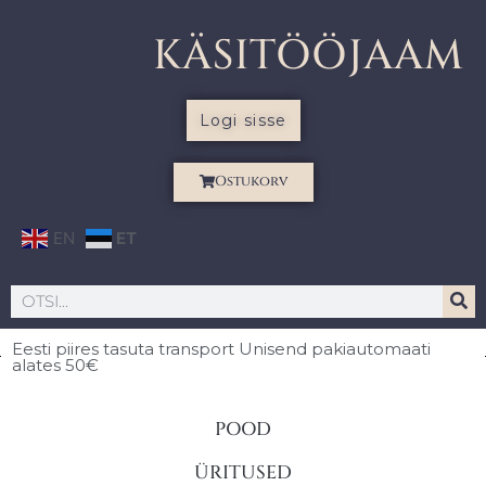
KÄSITÖÖJAAM
Logi sisse
Ostukorv
EN
ET
Eesti piires
tasuta transport Unisend pakiautomaati
alates 50€
POOD
ÜRITUSED