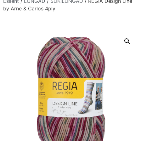
Esileht
/
LÕNGAD
/
SOKILÕNGAD
/ REGIA Design Line
by Arne & Carlos 4ply