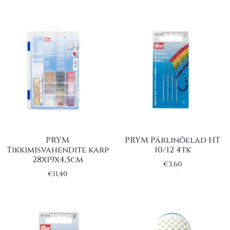
PRYM
PRYM Pärlinõelad HT
Tikkimisvahendite karp
10/12 4tk
28x19x4,5cm
€
3,60
€
11,40