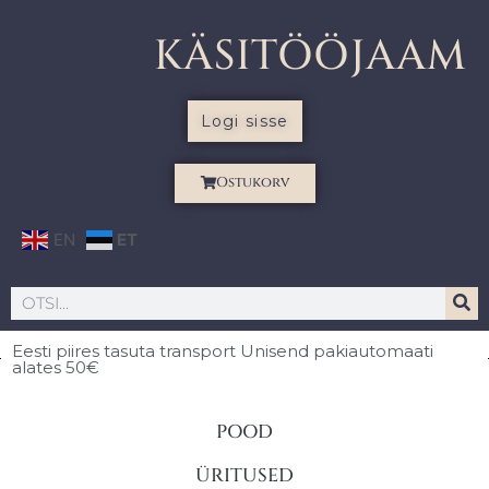
KÄSITÖÖJAAM
Logi sisse
Ostukorv
EN
ET
Eesti piires
tasuta transport Unisend pakiautomaati
alates 50€
POOD
ÜRITUSED