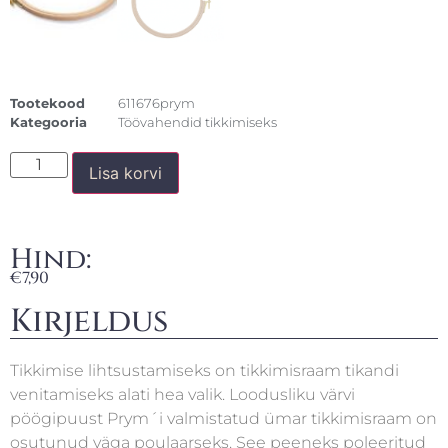
Tootekood
611676prym
Kategooria
Töövahendid tikkimiseks
Lisa korvi
Hind:
€
7,90
Kirjeldus
Tikkimise lihtsustamiseks on tikkimisraam tikandi
venitamiseks alati hea valik. Loodusliku värvi
pöögipuust Prym´i valmistatud ümar tikkimisraam on
osutunud väga poulaarseks. See peeneks poleeritud