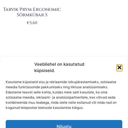
Tarvik Prym Ergonomic
Sõrmkübar S
€
5,60
Veebilehel on kasutatud
küpsiseid.
Kasutame küpsiseid sisu ja reklaamide isikupärastamiseks, sotsiaalse
meedia funktsioonide pakkumiseks ning liikluse analüüsimiseks.
Edastame teavet selle kohta, kuidas meie saiti kasutate, ka oma
sotsiaalse meedia, reklaami- ja analüüsipartneritele, kes võivad seda
kombineerida muu teabega, mida olete neile esitanud või mida nad on
KONTAKT
kogunud teiepoolse teenuste kasutamise käigus.
KAUPLUS: Mäepealse 2, Mustamäe
Nõustu
T-R: 10-18