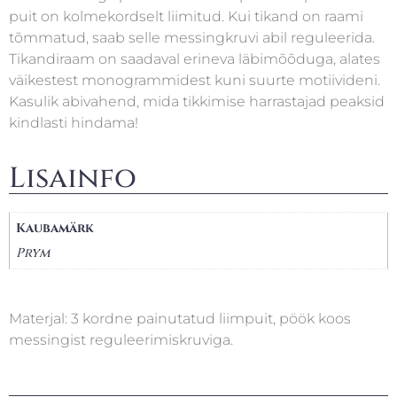
puit on kolmekordselt liimitud. Kui tikand on raami
tõmmatud, saab selle messingkruvi abil reguleerida.
Tikandiraam on saadaval erineva läbimõõduga, alates
väikestest monogrammidest kuni suurte motiivideni.
Kasulik abivahend, mida tikkimise harrastajad peaksid
kindlasti hindama!
Lisainfo
Kaubamärk
Prym
Materjal: 3 kordne painutatud liimpuit, pöök koos
messingist reguleerimiskruviga.