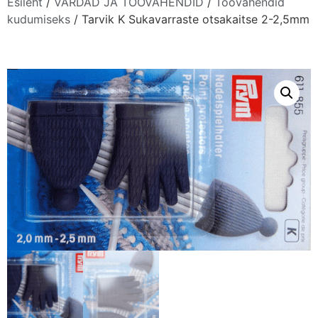
Esileht
/
VARDAD JA TÖÖVAHENDID
/
Töövahendid
kudumiseks
/ Tarvik K Sukavarraste otsakaitse 2-2,5mm