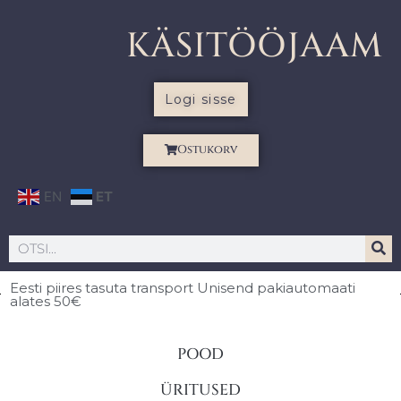
KÄSITÖÖJAAM
Logi sisse
Ostukorv
EN
ET
Eesti piires
tasuta transport Unisend pakiautomaati
alates 50€
POOD
ÜRITUSED