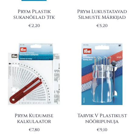
Prym Plastik
Prym Lukustatavad
sukanõelad 3tk
Silmuste Märkijad
€
2,20
€
5,20
Prym Kudumise
Tarvik V Plastikust
kalkulaator
nööripunuja
€
7,80
€
9,10