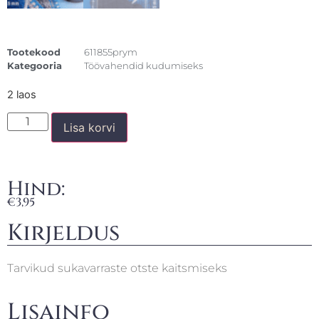
Tootekood
611855prym
Kategooria
Töövahendid kudumiseks
2 laos
Lisa korvi
Hind:
€
3,95
Kirjeldus
Tarvikud sukavarraste otste kaitsmiseks
Lisainfo