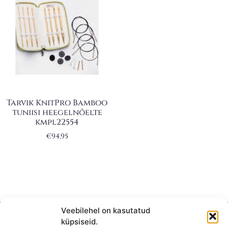
Tarvik KnitPro Bamboo
tuniisi heegelnõelte
kmpl22554
€
94,95
Veebilehel on kasutatud
küpsiseid.