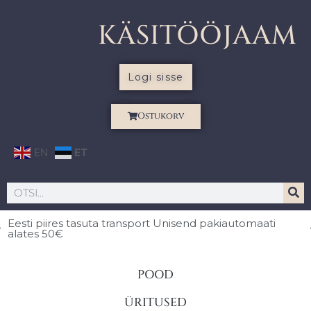
KÄSITÖÖJAAM
Logi sisse
Ostukorv
EN
ET
Eesti piires
tasuta transport Unisend pakiautomaati
alates 50€
POOD
ÜRITUSED