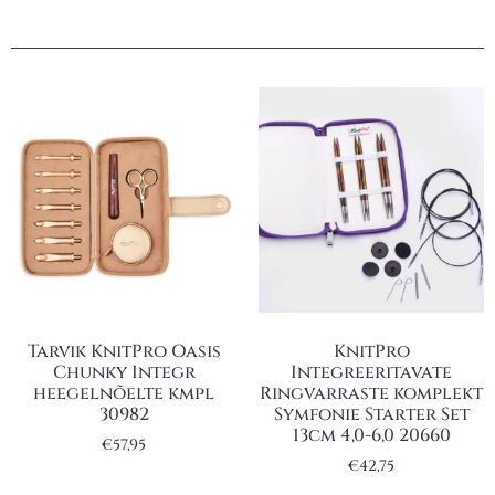
Tarvik KnitPro Oasis
KnitPro
Chunky Integr
Integreeritavate
heegelnõelte kmpl
Ringvarraste komplekt
30982
Symfonie Starter Set
13cm 4,0-6,0 20660
€
57,95
€
42,75