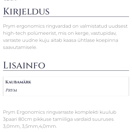
Kirjeldus
Prym ergonomics ringvardad on valmistatud uudsest
high-tech polümeerist, mis on kerge, vastupidav,
varraste uudne kuju aitab kaasa ühtlase koepinna
saavutamisele.
Lisainfo
Kaubamärk
Prym
Prym Ergonomics ringvarraste komplekti kuulub
3paari 80cm pikkuse tamiiliga vardaid suuruses
3,0mm, 3,5mm,4,0mm.