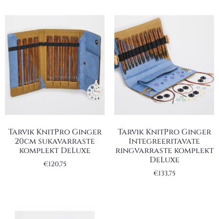
Tarvik KnitPro Ginger
Tarvik KnitPro Ginger
20cm sukavarraste
Integreeritavate
komplekt DeLuxe
ringvarraste komplekt
DeLuxe
€
120,75
€
133,75