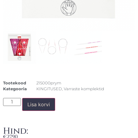
Tootekood
215000prym
Kategooria
KINGITUSED
,
Varraste komplektid
Lisa korvi
Hind:
€
27,90