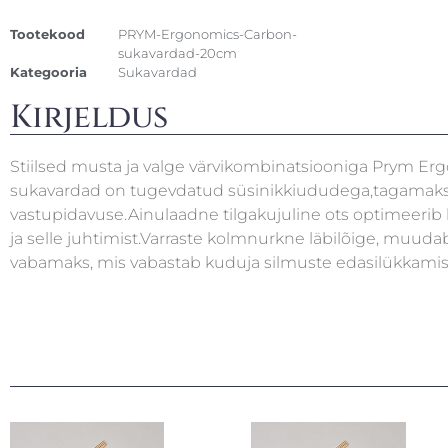
Tootekood
PRYM-Ergonomics-Carbon-
sukavardad-20cm
Kategooria
Sukavardad
Kirjeldus
Stiilsed musta ja valge värvikombinatsiooniga Prym E
sukavardad on tugevdatud süsinikkiududega,tagamaks
vastupidavuse.Ainulaadne tilgakujuline ots optimeerib 
ja selle juhtimist.Varraste kolmnurkne läbilõige, muuda
vabamaks, mis vabastab kuduja silmuste edasilükkamis