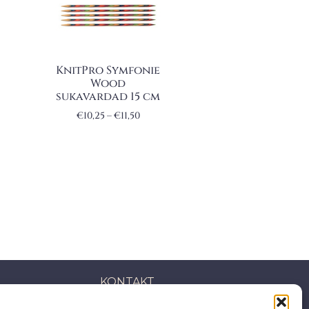
KnitPro Symfonie
Wood
sukavardad 15 cm
€
10,25
–
€
11,50
KONTAKT
S: Mäepealse 2, Mustamäe