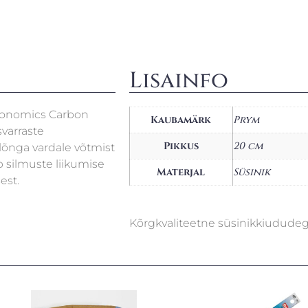
Lisainfo
rgonomics Carbon
Kaubamärk
Prym
varraste
Pikkus
20 cm
lõnga vardale võtmist
b silmuste liikumise
Materjal
Süsinik
est.
Kõrgkvaliteetne süsinikkiudude