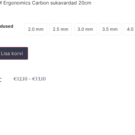
 Ergonomics Carbon sukavardad 20cm
edused
2.0 mm
2.5 mm
3.0 mm
3.5 mm
4.0
Lisa korvi
:
€
12,10
–
€
13,10