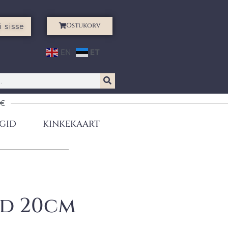
Ostukorv
i sisse
EN
ET
0€
GID
KINKEKAART
d 20cm