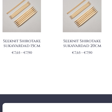
Seeknit Shirotake
Seeknit Shirotake
sukavardad 15cm
sukavardad 20cm
€
7,65
–
€
7,90
€
7,65
–
€
7,90
Facebook