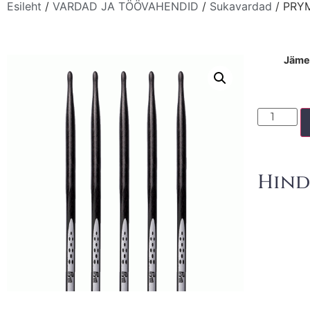
Esileht
/
VARDAD JA TÖÖVAHENDID
/
Sukavardad
/ PRYM
Jäm
Hind