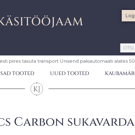
Log
KÄSITÖÖJAAM
esti piires
tasuta transport Unisend pakiautomaati
alates 5
SAD TOOTED
UUED TOOTED
KAUBAMÄR
s Carbon sukavarda