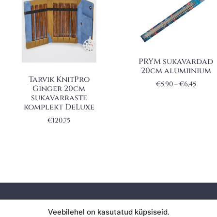
PRYM sukavardad
20cm alumiinium
Tarvik KnitPro
€
5,90
–
€
6,45
Ginger 20cm
sukavarraste
komplekt DeLuxe
€
120,75
Privaatsuspoliitika
Veebilehel on kasutatud küpsiseid.
KAUPLU