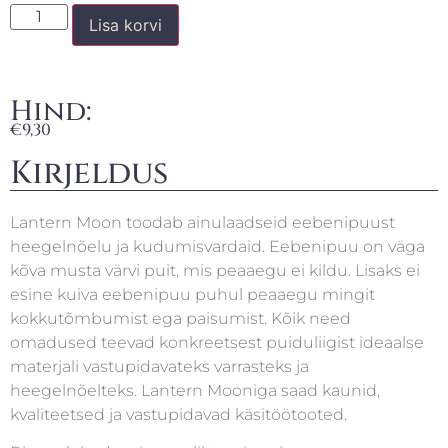
Lisa korvi
Hind:
€
9,30
Kirjeldus
Lantern Moon toodab ainulaadseid eebenipuust
heegelnõelu ja kudumisvardaid. Eebenipuu on väga
kõva musta värvi puit, mis peaaegu ei kildu. Lisaks ei
esine kuiva eebenipuu puhul peaaegu mingit
kokkutõmbumist ega paisumist. Kõik need
omadused teevad konkreetsest puiduliigist ideaalse
materjali vastupidavateks varrasteks ja
heegelnõelteks. Lantern Mooniga saad kaunid,
kvaliteetsed ja vastupidavad käsitöötooted.