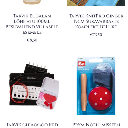
Tarvik Eucalan
Tarvik KnitPro Ginger
Lõhnatu 100ml
15cm Sukavarraste
Pesuvahend villasele
komplekt DeLuxe
esemele
€
73,50
€
8,50
Tarvik ChiaoGoo Red
Prym Nõelumisseen