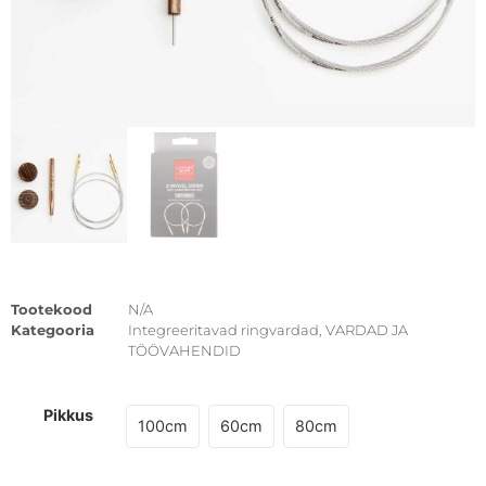
Tootekood
N/A
Kategooria
Integreeritavad ringvardad
,
VARDAD JA
TÖÖVAHENDID
Pikkus
100cm
60cm
80cm