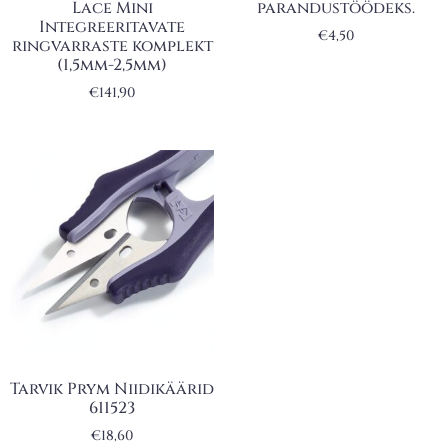
Lace Mini
parandustöödeks.
Integreeritavate
€
4,50
ringvarraste komplekt
(1,5mm-2,5mm)
€
141,90
Tarvik Prym Niidikäärid
611523
€
18,60