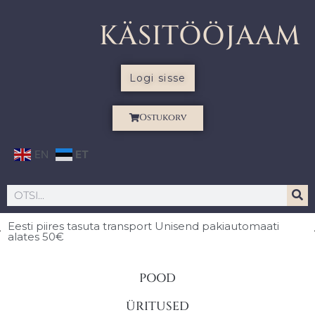
KÄSITÖÖJAAM
Logi sisse
Ostukorv
EN
ET
Eesti piires
tasuta transport Unisend pakiautomaati
alates 50€
POOD
ÜRITUSED