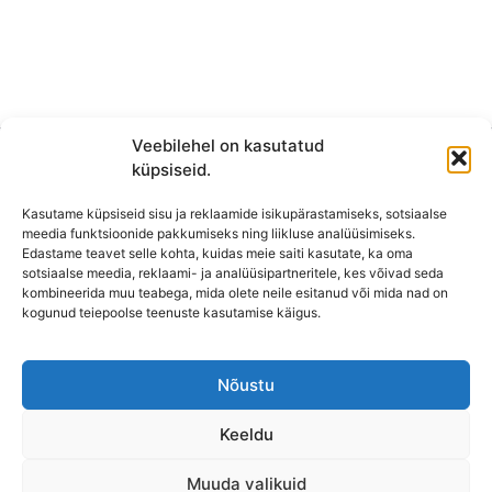
Veebilehel on kasutatud
küpsiseid.
Kasutame küpsiseid sisu ja reklaamide isikupärastamiseks, sotsiaalse
meedia funktsioonide pakkumiseks ning liikluse analüüsimiseks.
Edastame teavet selle kohta, kuidas meie saiti kasutate, ka oma
sotsiaalse meedia, reklaami- ja analüüsipartneritele, kes võivad seda
kombineerida muu teabega, mida olete neile esitanud või mida nad on
KONTAKT
kogunud teiepoolse teenuste kasutamise käigus.
KAUPLUS: Mäepealse 2, Mustamäe
T-R: 10-18
Nõustu
L, P,
E: Suletud
Keeldu
Lahtioleku ajad võivad pühadel erineda.
Muuda valikuid