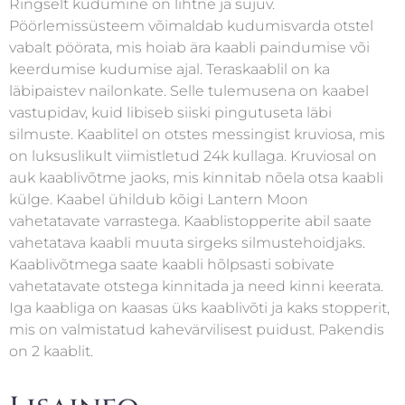
Ringselt kudumine on lihtne ja sujuv.
Pöörlemissüsteem võimaldab kudumisvarda otstel
vabalt pöörata, mis hoiab ära kaabli paindumise või
keerdumise kudumise ajal. Teraskaablil on ka
läbipaistev nailonkate. Selle tulemusena on kaabel
vastupidav, kuid libiseb siiski pingutuseta läbi
silmuste. Kaablitel on otstes messingist kruviosa, mis
on luksuslikult viimistletud 24k kullaga. Kruviosal on
auk kaablivõtme jaoks, mis kinnitab nõela otsa kaabli
külge. Kaabel ühildub kõigi Lantern Moon
vahetatavate varrastega. Kaablistopperite abil saate
vahetatava kaabli muuta sirgeks silmustehoidjaks.
Kaablivõtmega saate kaabli hõlpsasti sobivate
vahetatavate otstega kinnitada ja need kinni keerata.
Iga kaabliga on kaasas üks kaablivõti ja kaks stopperit,
mis on valmistatud kahevärvilisest puidust. Pakendis
on 2 kaablit.